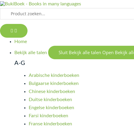
Doorgaan
LAPPA
naar
Search
Little
inhoud
...
-
zwykły
dzień
Home
-
Sluit Bekijk alle talen
Open Bekijk all
een
Bekijk alle talen
gewone
A-G
dag
Arabische kinderboeken
aantal
Bulgaarse kinderboeken
Chinese kinderboeken
Duitse kinderboeken
Engelse kinderboeken
Farsi kinderboeken
Franse kinderboeken