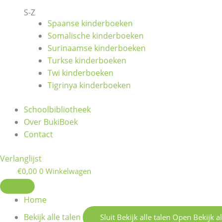
S-Z
Spaanse kinderboeken
Somalische kinderboeken
Surinaamse kinderboeken
Turkse kinderboeken
Twi kinderboeken
Tigrinya kinderboeken
Schoolbibliotheek
Over BukiBoek
Contact
Verlanglijst
€
0,00
0
Winkelwagen
Home
Bekijk alle talen
Sluit Bekijk alle talen
Open Bekijk al