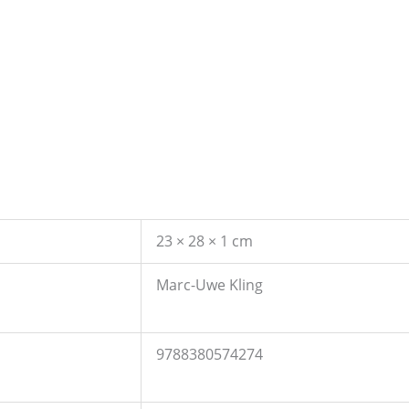
23 × 28 × 1 cm
Marc-Uwe Kling
9788380574274