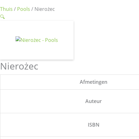
Thuis
/
Pools
/ Nierożec
🔍
Nierożec
Afmetingen
Auteur
ISBN