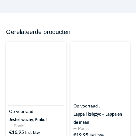
Gerelateerde producten
Op voorraad .
Op voorraad .
Lappa i księżyc – Lappa en
Jesteś ważny, Pinku!
de maan
Pools
Pools
€
16,95
Incl. btw
€
19,95
Incl. btw