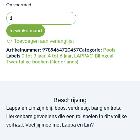
Lappa
Op voorraad .
Little
-
uczucia
In winkelmand
-
Toevoegen aan verlanglijst
gevoelens
Artikelnummer:
9789464720457
Categorie:
Pools
aantal
Labels
0 tot 3 jaar
,
4 tot 6 jaar
,
LAPPA® Bilingual
,
Tweetalige boeken (Nederlands)
Beschrijving
Lappa en Lin zijn blij, boos, verdrietig, bang en trots.
Herkenbare gevoelens die een rol spelen in dit vrolijke
verhaal. Voel jij mee met Lappa en Lin?