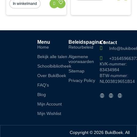
In winkelmand
Menu
Beleidspagina's
Contact
Home
Retourbeleid
Info@bukiboek
Bekijk alle talen
Algemene
+3164596637
voorwaarden
KVK-nummer:
Schoolbibliotheek
83434984
Sitemap
Over BukiBoek
BTW-nummer:
Privacy Policy
NL003819651B14
FAQ's
F
I
L
Blog
a
n
i
Mijn Account
c
s
n
e
t
k
Mijn Wishlist
b
a
e
o
g
d
o
r
i
Copyright © 2026 BukiBoek. All
k
a
n