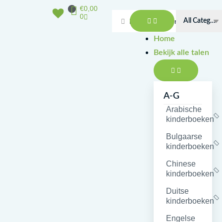
Doorgaan
Winkelwagen
€
0,00
Open
Sluit
naar
0
Bekijk
Bekijk
Search
inhoud
alle
alle
talen
talen
...
Home
Bekijk alle talen
A-G
Arabische
kinderboeken
Bulgaarse
kinderboeken
Chinese
kinderboeken
Duitse
kinderboeken
Engelse