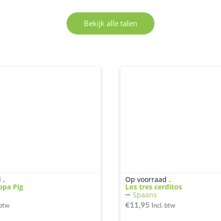
Bekijk alle talen
Op voorraad .
 .
Los tres cerditos
ppa Pig
Spaans
€
11,95
Incl. btw
 btw