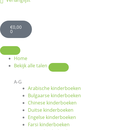
Verlanglijst
Winkelwagen
€
0,00
0
Sluit
Open
Bekijk
Bekijk
alle
alle
Home
talen
talen
Bekijk alle talen
A-G
Arabische kinderboeken
Bulgaarse kinderboeken
Chinese kinderboeken
Duitse kinderboeken
Engelse kinderboeken
Farsi kinderboeken