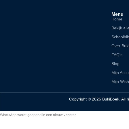
Menu
Home
Bekijk all
Schoolbib
Over Buk
FAQ's
Blog
Mijn Acco
Mijn Wishl
Copyright © 2026 BukiBoek. All r
WhatsApp wordt geopend in een nieuw venster.