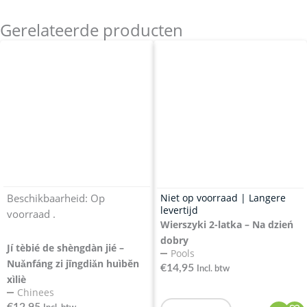
Gerelateerde producten
Beschikbaarheid:
Op
Niet op voorraad | Langere
levertijd
voorraad .
Wierszyki 2-latka – Na dzień
dobry
Jí tèbié de shèngdàn jié –
Pools
Nuǎnfáng zi jīngdiǎn huìběn
€
14,95
Incl. btw
xìliè
Chinees
€
12,95