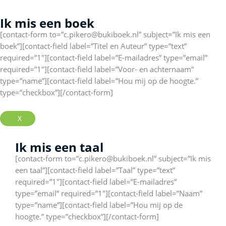
o
r
i
Ik mis een boek
k
a
n
-
m
[contact-form to=”c.pikero@bukiboek.nl” subject=”Ik mis een
f
boek”][contact-field label=”Titel en Auteur” type=”text”
required=”1″][contact-field label=”E-mailadres” type=”email”
required=”1″][contact-field label=”Voor- en achternaam”
type=”name”][contact-field label=”Hou mij op de hoogte.”
type=”checkbox”][/contact-form]
X
Ik mis een taal
[contact-form to=”c.pikero@bukiboek.nl” subject=”Ik mis
een taal”][contact-field label=”Taal” type=”text”
required=”1″][contact-field label=”E-mailadres”
type=”email” required=”1″][contact-field label=”Naam”
type=”name”][contact-field label=”Hou mij op de
hoogte.” type=”checkbox”][/contact-form]