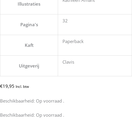
Kathleen Amant
Illustraties
32
Pagina's
Paperback
Kaft
Clavis
Uitgeverij
€
19,95
Incl. btw
Beschikbaarheid:
Op voorraad .
Anna
Beschikbaarheid:
Op voorraad .
in
de