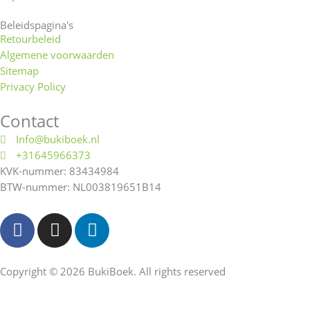
Beleidspagina's
Retourbeleid
Algemene voorwaarden
Sitemap
Privacy Policy
Contact
Info@bukiboek.nl
+31645966373
KVK-nummer: 83434984
BTW-nummer: NL003819651B14
F
I
L
a
n
i
c
s
n
e
t
k
Copyright © 2026 BukiBoek. All rights reserved
b
a
e
o
g
d