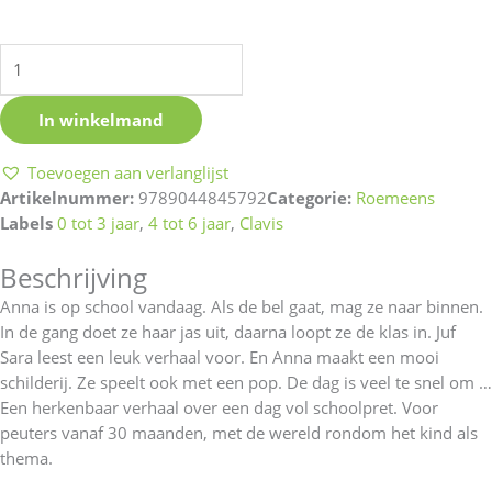
klas
-
Roemeens
aantal
In winkelmand
Toevoegen aan verlanglijst
Artikelnummer:
9789044845792
Categorie:
Roemeens
Labels
0 tot 3 jaar
,
4 tot 6 jaar
,
Clavis
Beschrijving
Anna is op school vandaag. Als de bel gaat, mag ze naar binnen.
In de gang doet ze haar jas uit, daarna loopt ze de klas in. Juf
Sara leest een leuk verhaal voor. En Anna maakt een mooi
schilderij. Ze speelt ook met een pop. De dag is veel te snel om …
Een herkenbaar verhaal over een dag vol schoolpret. Voor
peuters vanaf 30 maanden, met de wereld rondom het kind als
thema.