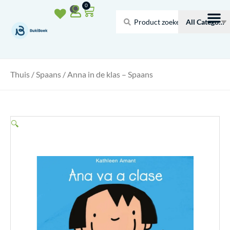
Doorgaan
Winkelwagen
0
naar
Search
inhoud
...
Thuis
/
Spaans
/ Anna in de klas – Spaans
🔍