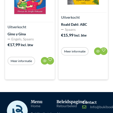
Uitverkocht
Roald Dahl: ABC
Uitverkocht
Spaans
Gino y Gina
€
15,99
Incl. btw
Engels
,
Spaans
€
17,99
Incl. btw
Meer informatie
Meer informatie
Menu
Beleidspagina's
Contact
Home
Retourbeleid
Info@bukiboek