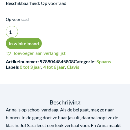
Beschikbaarheid:
Op voorraad
Anna
Op voorraad
in
de
klas
In winkelmand
-
Toevoegen aan verlanglijst
Spaans
Artikelnummer:
9789044845808
Categorie:
Spaans
aantal
Labels
0 tot 3 jaar
,
4 tot 6 jaar
,
Clavis
Beschrijving
Anna is op school vandaag. Als de bel gaat, mag ze naar
binnen. In de gang doet ze haar jas uit, daarna loopt ze de
klas in. Juf Sara leest een leuk verhaal voor. En Anna maakt