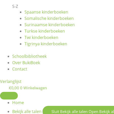
S-Z
Spaanse kinderboeken
Somalische kinderboeken
Surinaamse kinderboeken
Turkse kinderboeken
Twi kinderboeken
Tigrinya kinderboeken
Schoolbibliotheek
Over BukiBoek
Contact
Verlanglijst
€
0,00
0
Winkelwagen
Home
Bekijk alle talen
Sluit Bekijk alle talen
Open Bekijk al