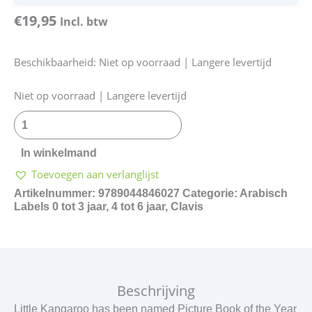
€
19,95
Incl. btw
Beschikbaarheid:
Niet op voorraad | Langere levertijd
Kleine
Niet op voorraad | Langere levertijd
Kangoeroe
-
Arabisch
In winkelmand
aantal
Toevoegen aan verlanglijst
Artikelnummer:
9789044846027
Categorie:
Arabisch
Labels
0 tot 3 jaar
,
4 tot 6 jaar
,
Clavis
Beschrijving
Little Kangaroo has been named Picture Book of the Year