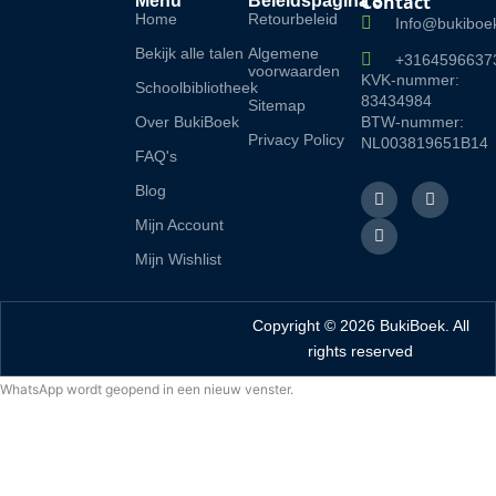
Contact
Menu
Beleidspagina's
Home
Retourbeleid
Info@bukiboek
Bekijk alle talen
Algemene
+3164596637
voorwaarden
KVK-nummer:
Schoolbibliotheek
83434984
Sitemap
Over BukiBoek
BTW-nummer:
Privacy Policy
NL003819651B14
FAQ's
F
L
I
Blog
a
i
n
c
n
s
Mijn Account
e
k
t
b
e
a
Mijn Wishlist
o
d
g
o
i
r
k
n
a
-
m
Copyright © 2026 BukiBoek. All
f
rights reserved
WhatsApp wordt geopend in een nieuw venster.