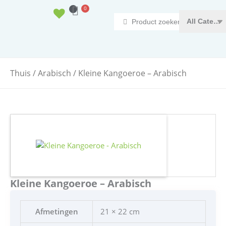
Doorgaan
0
Winkelwagen
naar
Search
inhoud
...
Thuis
/
Arabisch
/ Kleine Kangoeroe – Arabisch
Kleine Kangoeroe – Arabisch
Afmetingen
21 × 22 cm