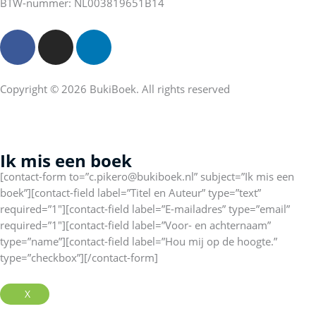
BTW-nummer: NL003819651B14
F
I
L
a
n
i
c
s
n
e
t
k
Copyright © 2026 BukiBoek. All rights reserved
b
a
e
o
g
d
o
r
i
Ik mis een boek
k
a
n
-
m
[contact-form to=”c.pikero@bukiboek.nl” subject=”Ik mis een
f
boek”][contact-field label=”Titel en Auteur” type=”text”
required=”1″][contact-field label=”E-mailadres” type=”email”
required=”1″][contact-field label=”Voor- en achternaam”
type=”name”][contact-field label=”Hou mij op de hoogte.”
type=”checkbox”][/contact-form]
X