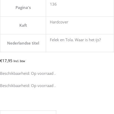
136
Pagina's
Hardcover
Kaft
Felek en Tola. Waar is het ijs?
Nederlandse titel
€
17,95
Incl. btw
Beschikbaarheid:
Op voorraad .
Felek
Beschikbaarheid:
Op voorraad .
i
Tola.
Gdzie
jest