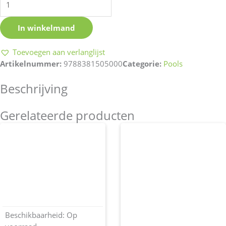
lód?
aantal
In winkelmand
Toevoegen aan verlanglijst
Artikelnummer:
9788381505000
Categorie:
Pools
Beschrijving
Gerelateerde producten
Beschikbaarheid:
Op