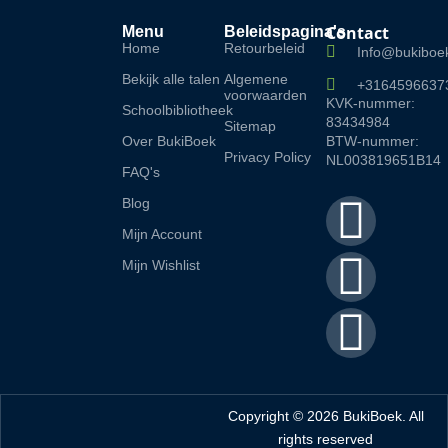
Contact
Menu
Beleidspagina's
Home
Retourbeleid
Info@bukiboek
Bekijk alle talen
Algemene
+3164596637
voorwaarden
KVK-nummer:
Schoolbibliotheek
83434984
Sitemap
Over BukiBoek
BTW-nummer:
Privacy Policy
NL003819651B14
FAQ's
F
I
L
Blog
Mijn Account
a
n
i
Mijn Wishlist
c
s
n
e
t
k
b
a
e
Copyright © 2026 BukiBoek. All
rights reserved