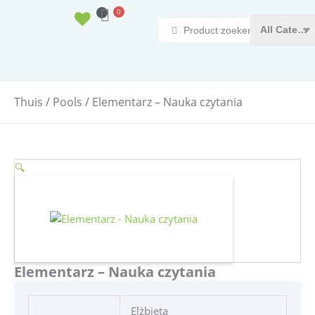
Doorgaan
0
Winkelwagen
naar
Search
inhoud
...
Thuis
/
Pools
/ Elementarz – Nauka czytania
🔍
Elementarz – Nauka czytania
Elżbieta