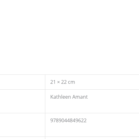
21 × 22 cm
Kathleen Amant
9789044849622