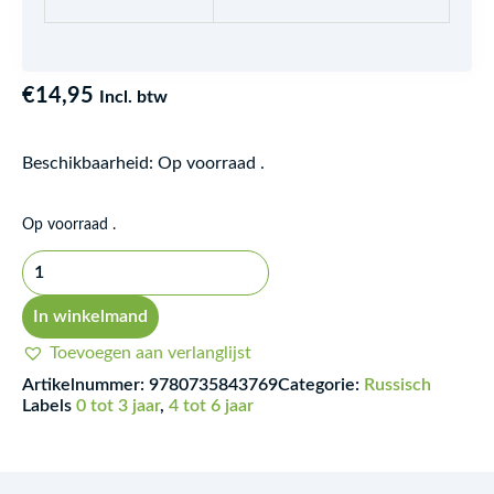
€
14,95
Incl. btw
Beschikbaarheid:
Op voorraad .
De
Op voorraad .
regenboogvis:
Russisch
-
In winkelmand
Engels
Toevoegen aan verlanglijst
aantal
Artikelnummer:
9780735843769
Categorie:
Russisch
Labels
0 tot 3 jaar
,
4 tot 6 jaar