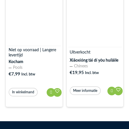
Niet op voorraad | Langere
Uitverkocht
levertijd
Xiǎoxióng tài dí yòu huíláile
Kocham
Chinees
Pools
€
19,95
Incl. btw
€
7,99
Incl. btw
Meer informatie
In winkelmand