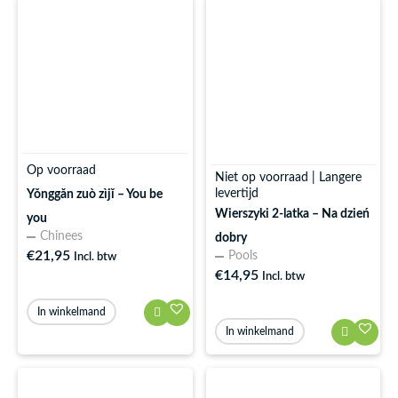
Op voorraad
Niet op voorraad | Langere
levertijd
Yǒnggǎn zuò zìjǐ – You be
Wierszyki 2-latka – Na dzień
you
Chinees
dobry
€
21,95
Pools
Incl. btw
€
14,95
Incl. btw
In winkelmand
In winkelmand