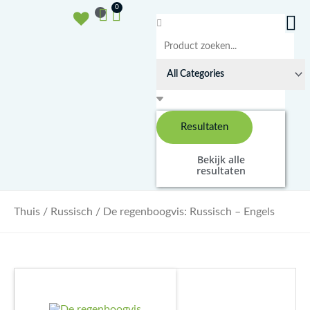
Doorgaan
Winkelwagen
0
naar
Search
inhoud
...
Resultaten
Bekijk alle
resultaten
Thuis
/
Russisch
/ De regenboogvis: Russisch – Engels