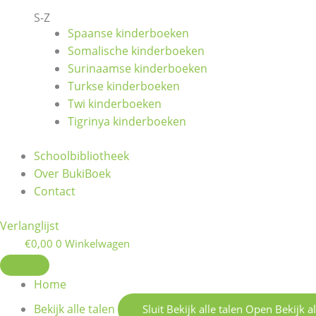
S-Z
Spaanse kinderboeken
Somalische kinderboeken
Surinaamse kinderboeken
Turkse kinderboeken
Twi kinderboeken
Tigrinya kinderboeken
Schoolbibliotheek
Over BukiBoek
Contact
Verlanglijst
€
0,00
0
Winkelwagen
Home
Bekijk alle talen
Sluit Bekijk alle talen
Open Bekijk al