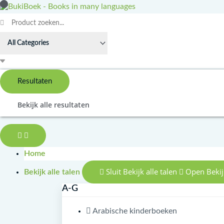
Doorgaan
Search
Lappa
naar
...
op
inhoud
de
boerderij
aantal
Resultaten
Bekijk alle resultaten
Home
Sluit Bekijk alle talen
Open Bekijk
Bekijk alle talen
A-G
Arabische kinderboeken