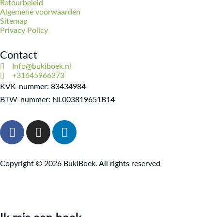
Retourbeleid
Algemene voorwaarden
Sitemap
Privacy Policy
Contact
Info@bukiboek.nl
+31645966373
KVK-nummer: 83434984
BTW-nummer: NL003819651B14
F
I
L
a
n
i
c
s
n
e
t
k
Copyright © 2026 BukiBoek. All rights reserved
b
a
e
o
g
d
o
r
i
k
a
n