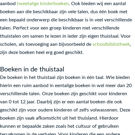
Olaf Koens
aanbod
tweetalige kinderboeken
. Ook bieden wij een aantal
boeken aan die beschikbaar zijn vele talen, dus één boek met
Kathleen Amant
een bepaald onderwerp die beschikbaar is in veel verschillende
R. J. Palacio
talen. Perfect voor een groep kinderen met verschillende
Pedro Mañas
thuistalen om samen te lezen in ieder zijn eigen thuistaal. Voor
Ewa Nowak
scholen, als toevoeging aan bijvoorbeeld de
schoolbibliotheek
,
Iga Scibek
zijn deze boeken heel erg goed geschikt.
Anna Taraska
Boeken in de thuistaal
Sylvia Vanden Heede
De boeken in het thuistaal zijn boeken in één taal. Wie bieden
Marta Gusniowska
hierin een ruim aanbod in eentalige boeken in wel meer dan 20
Bogus Janiszewski
verschillende talen. Onze boeken zijn geschikt voor kinderen
Anna Onichimowska
van 0 tot 12 jaar. Daarbij zijn er een aantal boeken die ook
geschikt zijn voor oudere kinderen of zelfs volwassenen. Deze
Aleksander Fredro
boeken zijn vaak afkomsticht uit het thuisland. Hierdoor
Ilona Wisniewska
kunnen er bepaalde zaken zoals het cultuur of gebruiken
Patryk Pufelski
terugkomen in de verhalen. Voor kinderen die een andere