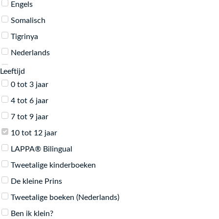
Engels
Somalisch
Tigrinya
Nederlands
Twi
Leeftijd
0 tot 3 jaar
Één boek in verschillende talen
4 tot 6 jaar
Swahili
7 tot 9 jaar
Duits
10 tot 12 jaar
Frans
LAPPA® Bilingual
Portugees (Braziliaans)
Tweetalige kinderboeken
Russisch
De kleine Prins
Italiaans
Tweetalige boeken (Nederlands)
Farsi
Ben ik klein?
Oekraïens