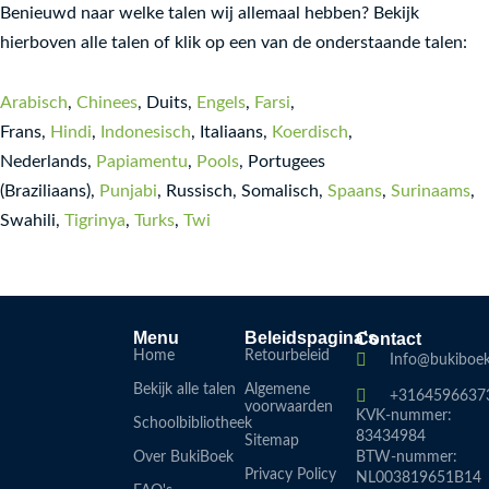
Jaume Copons
Benieuwd naar welke talen wij allemaal hebben? Bekijk
Rick Riordan
hierboven alle talen of klik op een van de onderstaande talen:
Adina Rosetti
Arabisch
,
Chinees
, Duits,
Engels
,
Farsi
,
Dan Coman
Frans,
Hindi
,
Indonesisch
, Italiaans,
Koerdisch
,
Luminița Alexandru
Nederlands,
Papiamentu
,
Pools
, Portugees
Petre Ispirescu
(Braziliaans),
Punjabi
, Russisch, Somalisch,
Spaans
,
Surinaams
,
Pascal Jousselin
Swahili,
Tigrinya
,
Turks
,
Twi
Jamie Smart
Sara de Almeida Leite
J. J. Arcanjo
Menu
Beleidspagina's
Contact
Home
Retourbeleid
achel Bright and Jim Field
Info@bukiboek
Bekijk alle talen
Algemene
Sharon Rentta
+3164596637
voorwaarden
KVK-nummer:
Schoolbibliotheek
książki
83434984
Sitemap
Over BukiBoek
BTW-nummer:
Daniel Mizieliński
Privacy Policy
NL003819651B14