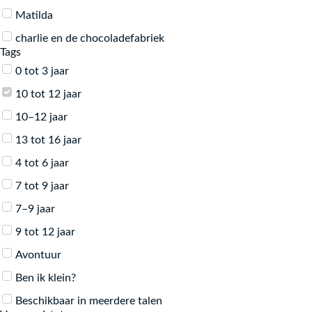
Matilda
Japans
charlie en de chocoladefabriek
Portugees
Tags
Beschikbaar in meerdere talen
Roemeens
0 tot 3 jaar
9 tot 12 jaar
Albanees
10 tot 12 jaar
Clavis
Hongaars
10–12 jaar
13 tot 16 jaar
Bulgaars
13 tot 16 jaar
7–9 jaar
Tamazight
4 tot 6 jaar
10–12 jaar
Oekraiens
7 tot 9 jaar
Avontuur
Sranan (Surinaams)
7–9 jaar
Bosnisch
9 tot 12 jaar
Latijn
Avontuur
Ben ik klein?
Beschikbaar in meerdere talen