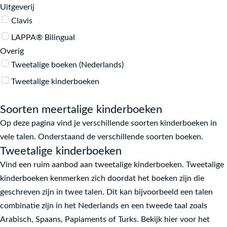
Uitgeverij
Çetoyê Zêdo
Clavis
Mikołaj Pasiński
LAPPA® Bilingual
Liesbet Slegers
Overig
Melek Özlem Sezer
Tweetalige boeken (Nederlands)
Alaa Murtada
Tweetalige kinderboeken
Bart Moeyaert
Soorten meertalige kinderboeken
Joke van Leeuwen
Op deze pagina vind je verschillende soorten kinderboeken in
Sarah Garré
vele talen. Onderstaand de verschillende soorten boeken.
Marijke Huysmans
Tweetalige kinderboeken
Jan Paul Schutten
Vind een ruim aanbod aan tweetalige kinderboeken. Tweetalige
kinderboeken kenmerken zich doordat het boeken zijn die
Jef Aerts
geschreven zijn in twee talen. Dit kan bijvoorbeeld een talen
Victor Spoormaker
combinatie zijn in het Nederlands en een tweede taal zoals
Jesse Goossens
Arabisch, Spaans, Papiaments of Turks. Bekijk hier voor het