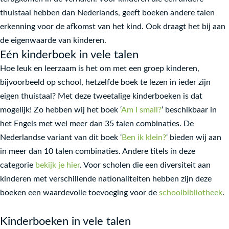
Cezary Harasimowicz
thuistaal hebben dan Nederlands, geeft boeken andere talen
erkenning voor de afkomst van het kind. Ook draagt het bij aan
Anna Skowronska
de eigenwaarde van kinderen.
Fatima Sharafeddine
Eén kinderboek in vele talen
Rania Hussein Amin
Hoe leuk en leerzaam is het om met een groep kinderen,
Miranda Beshara
bijvoorbeeld op school, hetzelfde boek te lezen in ieder zijn
Jet Boeke
eigen thuistaal? Met deze tweetalige kinderboeken is dat
mogelijk! Zo hebben wij het boek ‘
Am I small?
‘ beschikbaar in
Mark Janssen
het Engels met wel meer dan 35 talen combinaties. De
Ayşe Güren
Nederlandse variant van dit boek ‘
Ben ik klein?
‘ bieden wij aan
Ömür Kurt
in meer dan 10 talen combinaties. Andere titels in deze
Büşra Kanoğlu
categorie
bekijk je hier
. Voor scholen die een diversiteit aan
kinderen met verschillende nationaliteiten hebben zijn deze
Varol Yaşaroğlu
boeken een waardevolle toevoeging voor de
schoolbibliotheek
.
Leo Lionni
Álex Rovira and Francesc Miralles
Kinderboeken in vele talen