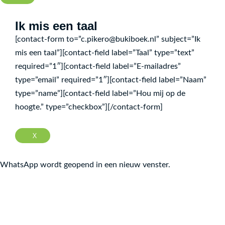
Емі Спаркс
Ik mis een taal
Том Флетчер
[contact-form to=”c.pikero@bukiboek.nl” subject=”Ik
Джоан Ролінґ
mis een taal”][contact-field label=”Taal” type=”text”
Джакопо Олів’єрі
required=”1″][contact-field label=”E-mailadres”
type=”email” required=”1″][contact-field label=”Naam”
Олександр Шатохін
type=”name”][contact-field label=”Hou mij op de
Катерина Міхаліцина
hoogte.” type=”checkbox”][/contact-form]
Гаська Шиян
Марія Правда
X
Томас Тейлор
Jêhat Zekî Taher
WhatsApp wordt geopend in een nieuw venster.
Sîya Sîtav
Valeri Gorbachev
Dori Hillestad Butler