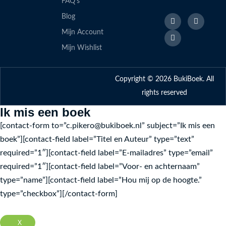
FAQ's
Paweł Pawlak
F
L
I
Blog
a
i
n
van de Vendel Edward
c
n
s
Mijn Account
e
k
t
Agata Romaniuk
b
e
a
Mijn Wishlist
o
d
g
Henryk Sienkiewicz
o
i
r
k
n
a
Sasha Wojciechivska
-
m
Copyright © 2026 BukiBoek. All
f
Світлана Ройз
rights reserved
Євгенія Кузнєцова
Ik mis een boek
Вікторія Амеліна
[contact-form to=”c.pikero@bukiboek.nl” subject=”Ik mis een
boek”][contact-field label=”Titel en Auteur” type=”text”
Алла Гутніченко
required=”1″][contact-field label=”E-mailadres” type=”email”
Оксана Була
required=”1″][contact-field label=”Voor- en achternaam”
Маттіа Крівелліні
type=”name”][contact-field label=”Hou mij op de hoogte.”
Валерія Бараттіні
type=”checkbox”][/contact-form]
Франческа Горіні
X
Ольга Купріян