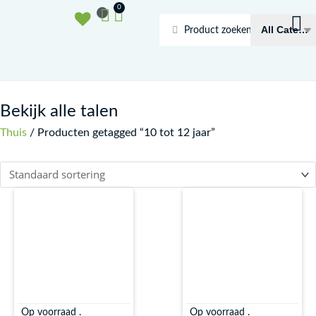
Doorgaan
Winkelwagen
0
naar
Search
inhoud
...
Bekijk alle talen
Thuis
/ Producten getagged “10 tot 12 jaar”
Op voorraad .
Op voorraad .