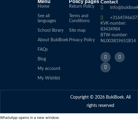
Menu
Policy pages
Contact
Home
Return Policy
Info@bukiboek
See all
Terms and
+3164596637
languages
Conditions
KVK-number:
83434984
School library
Site map
BTW-number:
About BukiBoek
Privacy Policy
NL003819651B14
FAQs
F
L
I
a
i
n
Blog
c
n
s
e
k
t
My account
b
e
a
o
d
g
My Wishlist
o
I
r
k
n
a
f
m
Copyright © 2026 BukiBoek. All
rights reserved
WhatsApp opens in a new window.