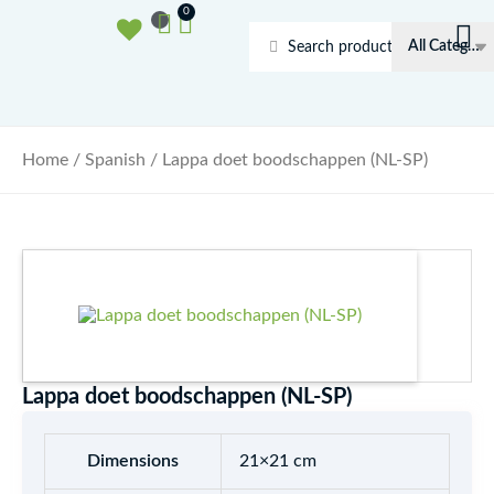
Ga
Basket
0
naar
Search
de
...
inhoud
Home
/
Spanish
/ Lappa doet boodschappen (NL-SP)
Lappa doet boodschappen (NL-SP)
Dimensions
21×21 cm