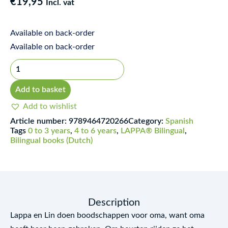
€
19,95
Incl. vat
Available on back-order
Lappa
Available on back-order
doet
boodschappen
(NL-
Add to basket
SP)
Add to wishlist
quantity
Article number:
9789464720266
Category:
Spanish
Tags
0 to 3 years
,
4 to 6 years
,
LAPPA® Bilingual
,
Bilingual books (Dutch)
Description
Lappa en Lin doen boodschappen voor oma, want oma