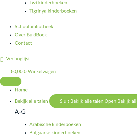
Twi kinderboeken
Tigrinya kinderboeken
Schoolbibliotheek
Over BukiBoek
Contact
Verlanglijst
€
0,00
0
Winkelwagen
Home
Sluit Bekijk alle talen
Open Bekijk all
Bekijk alle talen
A-G
Arabische kinderboeken
Bulgaarse kinderboeken