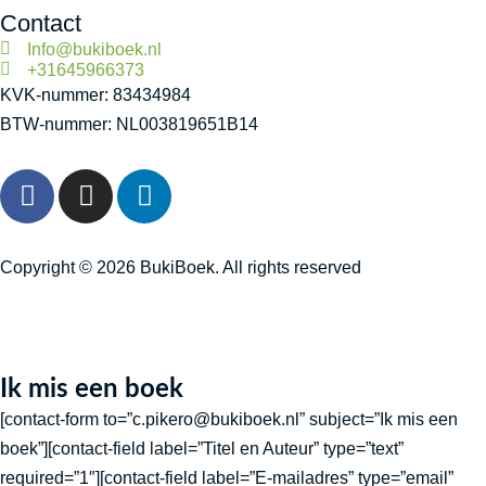
Contact
Info@bukiboek.nl
+31645966373
KVK-nummer: 83434984
BTW-nummer: NL003819651B14
F
I
L
a
n
i
c
s
n
e
t
k
Copyright © 2026 BukiBoek. All rights reserved
b
a
e
o
g
d
o
r
i
k
a
n
Ik mis een boek
-
m
[contact-form to=”c.pikero@bukiboek.nl” subject=”Ik mis een
f
boek”][contact-field label=”Titel en Auteur” type=”text”
required=”1″][contact-field label=”E-mailadres” type=”email”