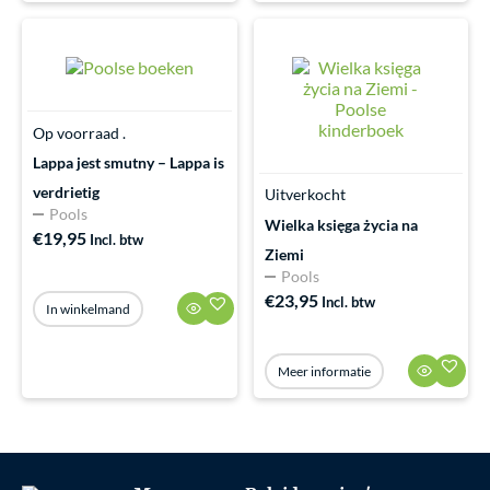
Op voorraad .
Lappa jest smutny – Lappa is
verdrietig
Uitverkocht
Pools
Wielka księga życia na
€
19,95
Incl. btw
Ziemi
Pools
€
23,95
Incl. btw
In winkelmand
Meer informatie