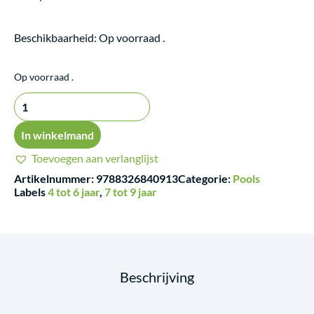
Beschikbaarheid:
Op voorraad .
Kurzol:
Op voorraad .
Gdzie
się
podział
In winkelmand
sen?
Toevoegen aan verlanglijst
aantal
Artikelnummer:
9788326840913
Categorie:
Pools
Labels
4 tot 6 jaar
,
7 tot 9 jaar
Beschrijving