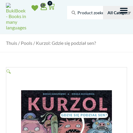
Doorgaan
Winkelwagen
0
naar
Search
inhoud
...
Thuis
/
Pools
/ Kurzol: Gdzie się podział sen?
🔍