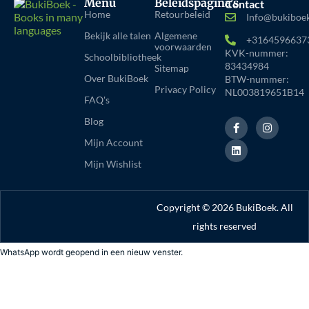
Menu
Beleidspagina's
Contact
Home
Retourbeleid
Info@bukiboek
Bekijk alle talen
Algemene
+3164596637
voorwaarden
KVK-nummer:
Schoolbibliotheek
83434984
Sitemap
Over BukiBoek
BTW-nummer:
Privacy Policy
NL003819651B14
FAQ's
F
L
I
Blog
a
i
n
c
n
s
Mijn Account
e
k
t
b
e
a
Mijn Wishlist
o
d
g
o
i
r
k
n
a
-
m
Copyright © 2026 BukiBoek. All
f
rights reserved
WhatsApp wordt geopend in een nieuw venster.