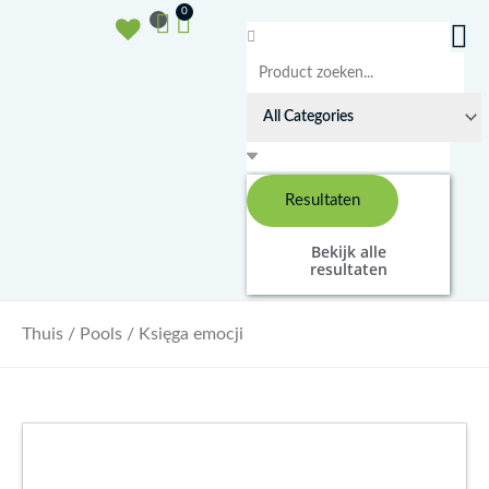
Doorgaan
Winkelwagen
0
naar
Search
inhoud
...
Resultaten
Bekijk alle
resultaten
Thuis
/
Pools
/ Księga emocji