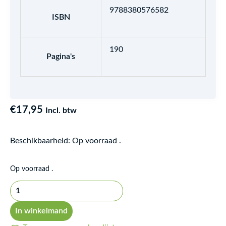
9788380576582
ISBN
190
Pagina's
€
17,95
Incl. btw
Beschikbaarheid:
Op voorraad .
Księga
Op voorraad .
emocji
aantal
In winkelmand