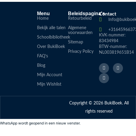
Menu
Beleidspagina's
Contact
Home
Retourbeleid
Info@bukiboek
Bekijk alle talen
Algemene
+3164596637
voorwaarden
KVK-nummer:
Schoolbibliotheek
83434984
Sitemap
Over BukiBoek
BTW-nummer:
Privacy Policy
NL003819651B14
FAQ's
F
L
I
Blog
a
i
n
c
n
s
Mijn Account
e
k
t
b
e
a
Mijn Wishlist
o
d
g
o
i
r
k
n
a
-
m
Copyright © 2026 BukiBoek. All
f
rights reserved
WhatsApp wordt geopend in een nieuw venster.