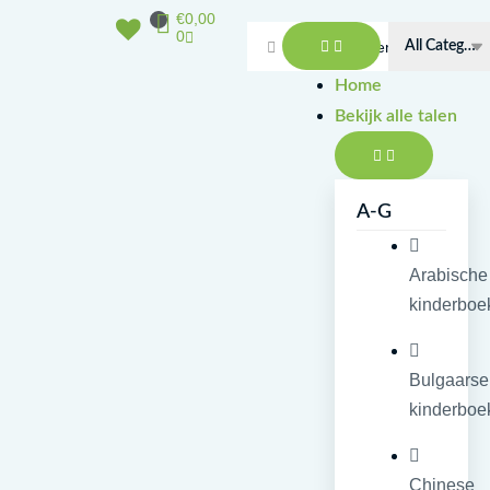
Doorgaan
Winkelwagen
€
0,00
Open
Sluit
naar
0
Bekijk
Bekijk
Search
inhoud
alle
alle
talen
talen
...
Home
Bekijk alle talen
A-G
Arabische
kinderboe
Bulgaarse
kinderboe
Chinese