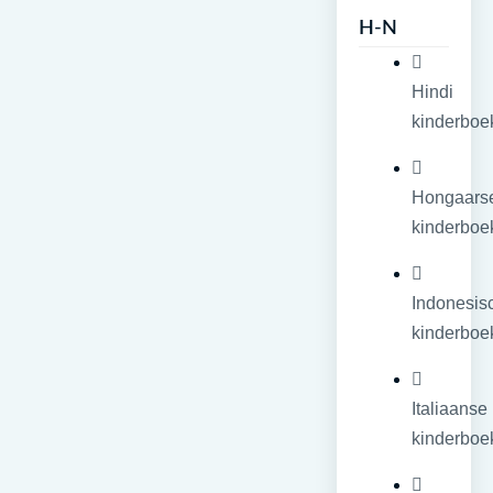
H-N
Hindi
kinderboe
Hongaars
kinderboe
Indonesis
kinderboe
Italiaanse
kinderboe