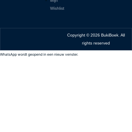
Mijn
f
Wishlist
Copyright © 2026 BukiBoek. All
rights reserved
WhatsApp wordt geopend in een nieuw venster.