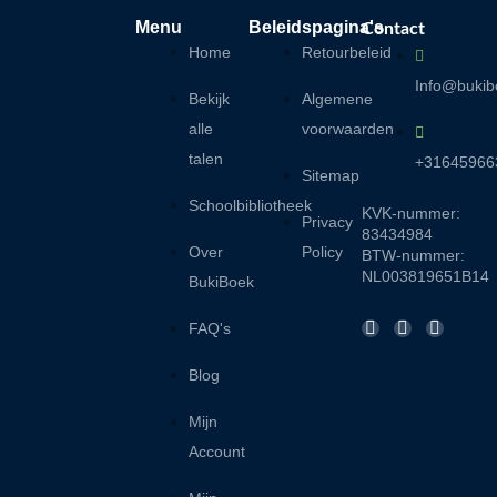
Menu
Beleidspagina's
Contact
Home
Retourbeleid
Info@bukib
Bekijk
Algemene
alle
voorwaarden
talen
+31645966
Sitemap
Schoolbibliotheek
KVK-nummer:
Privacy
83434984
Over
Policy
BTW-nummer:
NL003819651B14
BukiBoek
F
I
L
FAQ's
a
n
i
c
s
n
Blog
e
t
k
b
a
e
Mijn
o
g
d
o
r
i
Account
k
a
n
-
m