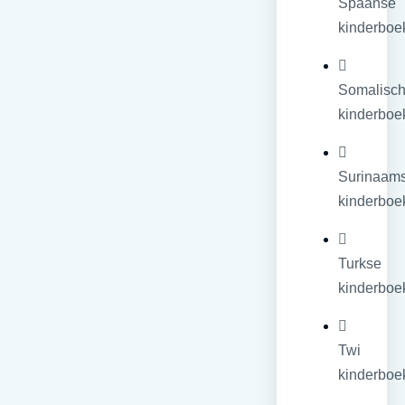
Spaanse
kinderboe
Somalisc
kinderboe
Surinaam
kinderboe
Turkse
kinderboe
Twi
kinderboe