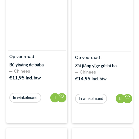
Op voorraad
Op voorraad .
Bù yīyàng de bàba
Zài jiǎng yīgè gùshì ba
Chinees
Chinees
€
11,95
Incl. btw
€
14,95
Incl. btw
In winkelmand
In winkelmand