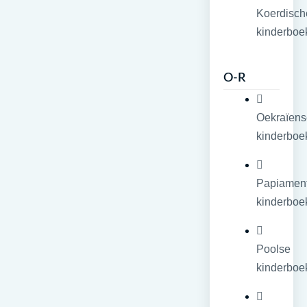
Koerdisch
kinderboe
O-R
Oekraïens
kinderboe
Papiamen
kinderboe
Poolse
kinderboe