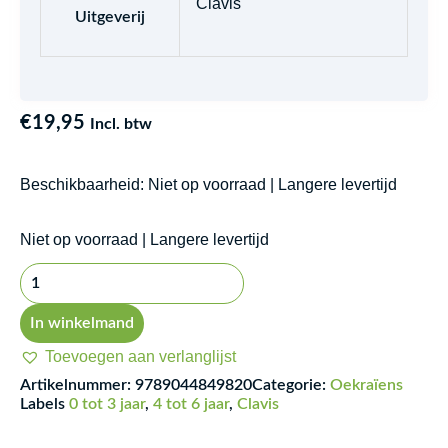
Clavis
Uitgeverij
€
19,95
Incl. btw
Beschikbaarheid:
Niet op voorraad | Langere levertijd
Klein
Niet op voorraad | Langere levertijd
wit
visje
-
In winkelmand
Oekraïens
Toevoegen aan verlanglijst
aantal
Artikelnummer:
9789044849820
Categorie:
Oekraïens
Labels
0 tot 3 jaar
,
4 tot 6 jaar
,
Clavis