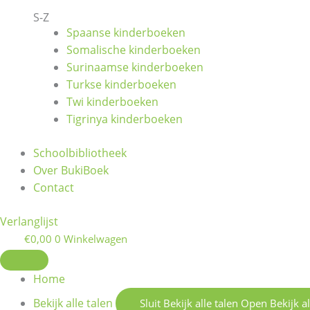
S-Z
Spaanse kinderboeken
Somalische kinderboeken
Surinaamse kinderboeken
Turkse kinderboeken
Twi kinderboeken
Tigrinya kinderboeken
Schoolbibliotheek
Over BukiBoek
Contact
Verlanglijst
€
0,00
0
Winkelwagen
Home
Bekijk alle talen
Sluit Bekijk alle talen
Open Bekijk al