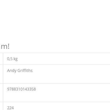
am!
0,5 kg
Andy Griffiths
9788310143358
224