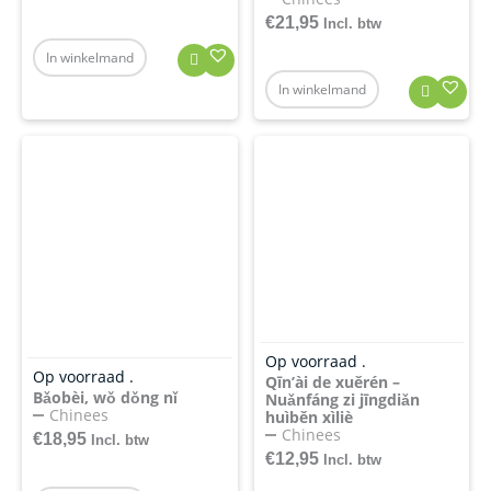
€
21,95
Incl. btw
In winkelmand
In winkelmand
Op voorraad .
Op voorraad .
Qīn’ài de xuěrén –
Bǎobèi, wǒ dǒng nǐ
Nuǎnfáng zi jīngdiǎn
Chinees
huìběn xìliè
Chinees
€
18,95
Incl. btw
€
12,95
Incl. btw