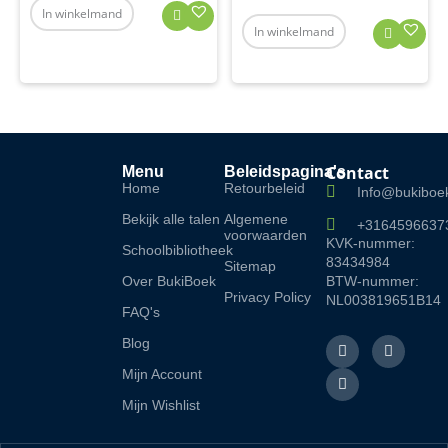
In winkelmand
In winkelmand
Contact
Menu
Beleidspagina's
Home
Retourbeleid
Info@bukiboek
Bekijk alle talen
Algemene
+3164596637
voorwaarden
KVK-nummer:
Schoolbibliotheek
83434984
Sitemap
Over BukiBoek
BTW-nummer:
Privacy Policy
NL003819651B14
FAQ's
F
L
I
Blog
a
i
n
c
n
s
Mijn Account
e
k
t
b
e
a
Mijn Wishlist
o
d
g
o
i
r
k
n
a