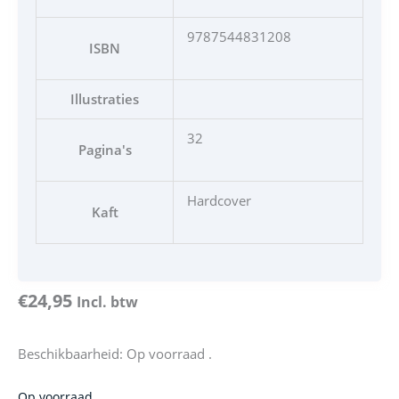
9787544831208
ISBN
Illustraties
32
Pagina's
Hardcover
Kaft
€
24,95
Incl. btw
Beschikbaarheid:
Op voorraad .
De
Op voorraad .