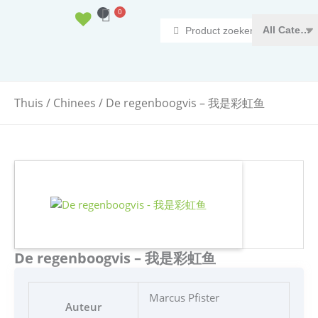
Doorgaan
0
Winkelwagen
naar
Search
inhoud
...
Thuis
/
Chinees
/ De regenboogvis – 我是彩虹鱼
De regenboogvis – 我是彩虹鱼
Marcus Pfister
Auteur