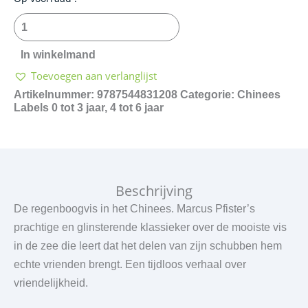
regenboogvis
-
我
In winkelmand
是
Toevoegen aan verlanglijst
彩
虹
Artikelnummer:
9787544831208
Categorie:
Chinees
鱼
Labels
0 tot 3 jaar
,
4 tot 6 jaar
aantal
Beschrijving
De regenboogvis in het Chinees. Marcus Pfister’s
prachtige en glinsterende klassieker over de mooiste vis
in de zee die leert dat het delen van zijn schubben hem
echte vrienden brengt. Een tijdloos verhaal over
vriendelijkheid.