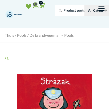
Doorgaan
Winkelwagen
0
naar
Search
inhoud
...
Thuis
/
Pools
/ De brandweerman – Pools
🔍