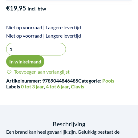
€
19,95
Incl. btw
Niet op voorraad | Langere levertijd
De
Niet op voorraad | Langere levertijd
brandweerman
-
Pools
In winkelmand
aantal
Toevoegen aan verlanglijst
Artikelnummer:
9789044846485
Categorie:
Pools
Labels
0 tot 3 jaar
,
4 tot 6 jaar
,
Clavis
Beschrijving
Een brand kan heel gevaarlijk zijn. Gelukkig bestaat de