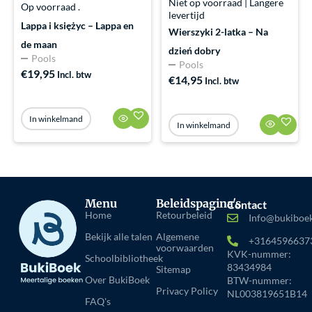
Niet op voorraad | Langere
Op voorraad .
levertijd
Lappa i księżyc – Lappa en
Wierszyki 2-latka – Na
de maan
dzień dobry
Pools
Pools
€
19,95
Incl. btw
€
14,95
Incl. btw
In winkelmand
In winkelmand
Menu
Beleidspagina's
Contact
Home
Retourbeleid
Info@bukiboek
Bekijk alle talen
Algemene
+3164596637
voorwaarden
KVK-nummer:
Schoolbibliotheek
83434984
Sitemap
Over BukiBoek
BTW-nummer:
Privacy Policy
NL003819651B14
FAQ's