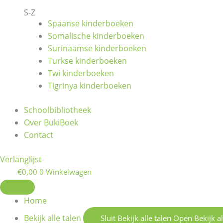
S-Z
Spaanse kinderboeken
Somalische kinderboeken
Surinaamse kinderboeken
Turkse kinderboeken
Twi kinderboeken
Tigrinya kinderboeken
Schoolbibliotheek
Over BukiBoek
Contact
Verlanglijst
€
0,00
0
Winkelwagen
Home
Bekijk alle talen
Sluit Bekijk alle talen
Open Bekijk al