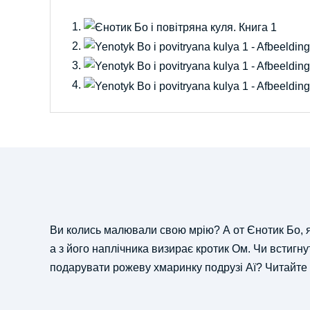
Ви колись малювали свою мрію? А от Єнотик Бо, як
а з його наплічника визирає кротик Ом. Чи встигну
подарувати рожеву хмаринку подрузі Аї? Читайте п