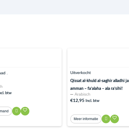
Uitverkocht
ad .
Qissat al-khuld al-saghir alladhi 
ch
amman – fa’alaha – ala ra’sihi!
ncl. btw
Arabisch
€
12,95
Incl. btw
lmand
Meer informatie