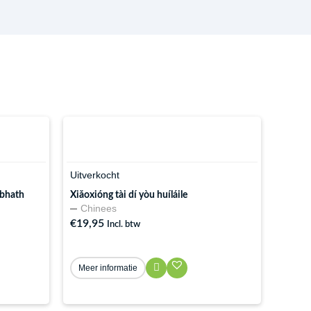
Uitverkocht
jabhath
Xiǎoxióng tài dí yòu huíláile
Chinees
€
19,95
Incl. btw
Meer informatie