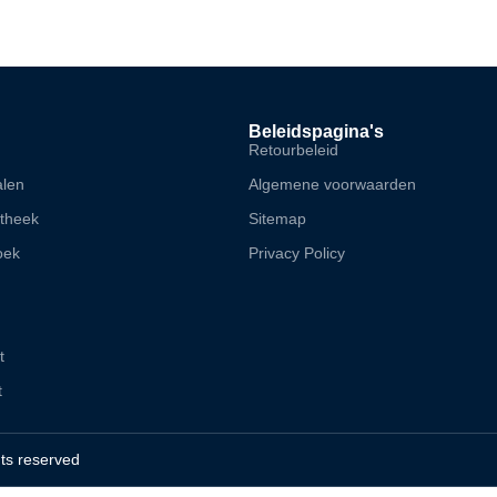
Beleidspagina's
Retourbeleid
alen
Algemene voorwaarden
otheek
Sitemap
oek
Privacy Policy
t
t
hts reserved