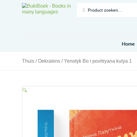
Doorgaan
naar
Search
inhoud
...
Home
Thuis
/
Oekraïens
/ Yenotyk Bo i povitryana kulya 1
🔍