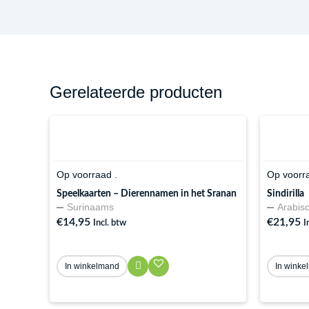
Gerelateerde producten
Op voorraad .
Op voorra
Speelkaarten – Dierennamen in het Sranan
Sindirilla
Surinaams
Arabis
€
14,95
€
21,95
Incl. btw
I
In winkelmand
In winke