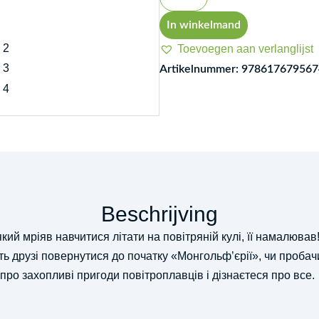
i
povitryana
In winkelmand
kulya
Toevoegen aan verlanglijst
1
Artikelnummer:
978617679567
aantal
Beschrijving
ий мріяв навчитися літати на повітряній кулі, її намалював!
ть друзі повернутися до початку «Монгольф’єрії», чи пробач
ро захопливі пригоди повітроплавців і дізнаєтеся про все.