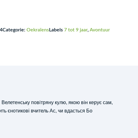
4
Categorie:
Oekraïens
Labels
7 tot 9 jaar
,
Avontuur
 Велетенську повітряну кулю, якою він керує сам,
ить єнотикові вчитель Ас, чи вдасться Бо