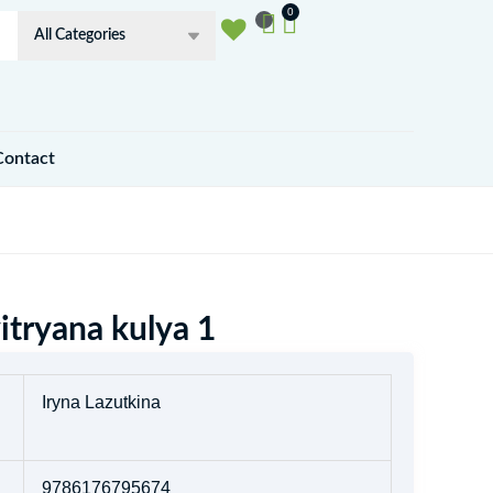
Winkelwagen
0
Contact
itryana kulya 1
Iryna Lazutkina
9786176795674