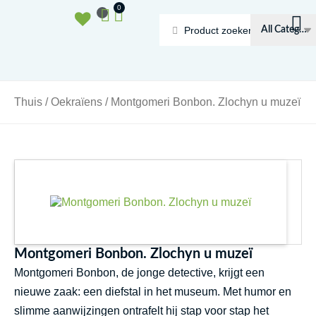
Doorgaan
Winkelwagen
0
naar
Search
inhoud
...
Thuis
/
Oekraïens
/ Montgomerі Bonbon. Zlochyn u muzeї
Montgomerі Bonbon. Zlochyn u muzeї
Montgomerі Bonbon, de jonge detective, krijgt een
nieuwe zaak: een diefstal in het museum. Met humor en
slimme aanwijzingen ontrafelt hij stap voor stap het