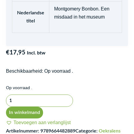
Montgomery Bonbon. Een
Nederlandse
misdaad in het museum
titel
€
17,95
Incl. btw
Beschikbaarheid:
Op voorraad .
Montgomerі
Op voorraad .
Bonbon.
Zlochyn
u
In winkelmand
muzeї
Toevoegen aan verlanglijst
aantal
Artikelnummer:
9789664482889
Categorie:
Oekraïens