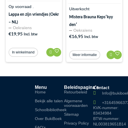
Op voorraad .
Uitverkocht
Lappa en zijn vriendjes (Oekr
Mistera Brauna Kepsʹkyy
– NL)
denʹ
Oekraïens
Oekraïens
€
19,95
Incl. btw
€
16,95
Incl. btw
In winkelmand
Meer informatie
Menu
Beleidspagina's
Contact
Home
Retourbeleid
Info@bukiboek
Bekijk alle talen
Algemene
+3164596637
voorwaarden
KVK-nummer:
Schoolbibliotheek
83434984
Sitemap
Over BukiBoek
BTW-nummer:
Privacy Policy
NL003819651B14
FAQ's