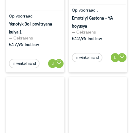
Op voorraad .
Op voorraad
Emotsiyi Gastona – YA
Yenotyk Bo i povitryana
boyusya
Oekraïens
kulya 1
Oekraïens
€
12,95
Incl. btw
€
17,95
Incl. btw
In winkelmand
In winkelmand