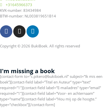
+31645966373
KVK-number: 83434984
BTW-number: NL003819651B14
F
I
L
a
n
i
c
s
n
e
t
k
Copyright © 2026 BukiBoek. All rights reserved
b
a
e
o
g
d
o
r
I
I'm missing a book
k
a
n
f
m
[contact-form to=”c.pikero@bukiboek.nl” subject=”Ik mis een
boek”][contact-field label=”Titel en Auteur” type=”text”
required=”1″][contact-field label=”E-mailadres” type=”email”
required=”1″][contact-field label=”Voor- en achternaam”
type=”name”][contact-field label=”Hou mij op de hoogte.”
type=”checkbox”][/contact-form]