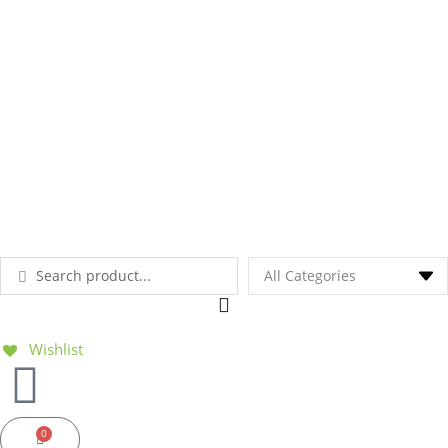
Ga
naar
de
inhoud
Search
...
Wishlist
0
Basket