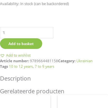
Podarunok
Availability:
In stock (can be backordered)
quantity
Add to basket
Add to wishlist
Article number:
9789664481158
Category:
Ukrainian
Tags
10 to 12 years
,
7 to 9 years
Description
Gerelateerde producten