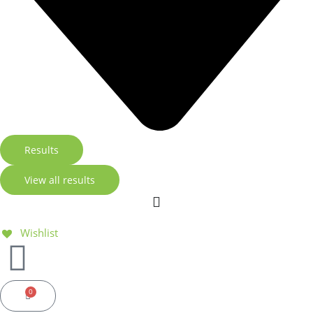
Results
View all results
Wishlist
0
Basket