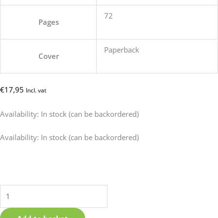
72
Pages
Paperback
Cover
€
17,95
Incl. vat
Availability:
In stock (can be backordered)
Kitika
Availability:
In stock (can be backordered)
Li
Ber
Tifike
quantity