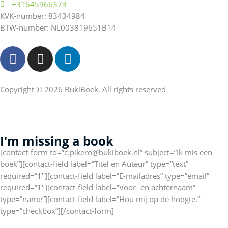
+31645966373
KVK-number: 83434984
BTW-number: NL003819651B14
F
I
L
a
n
i
c
s
n
e
t
k
Copyright © 2026 BukiBoek. All rights reserved
b
a
e
o
g
d
o
r
I
I'm missing a book
k
a
n
f
m
[contact-form to=”c.pikero@bukiboek.nl” subject=”Ik mis een
boek”][contact-field label=”Titel en Auteur” type=”text”
required=”1″][contact-field label=”E-mailadres” type=”email”
required=”1″][contact-field label=”Voor- en achternaam”
type=”name”][contact-field label=”Hou mij op de hoogte.”
type=”checkbox”][/contact-form]