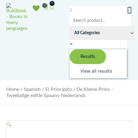
Ga
Basket
0
naar
Search
de
...
inhoud
Results
View all results
Home
/
Spanish
/ El Principito / De Kleine Prins –
Tweetalige editie Spaans-Nederlands
🔍