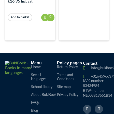
€
16,95
Incl. vat
Add to basket
Menu
Policy pages
Contact
Home
Return Policy
Info@bukiboek
See all
Terms and
+3164596637
languages
Conditions
KVK-number:
83434984
School library
Site map
BTW-number:
About BukiBoek
Privacy Policy
NL003819651B14
FAQs
F
L
I
a
i
n
Blog
c
n
s