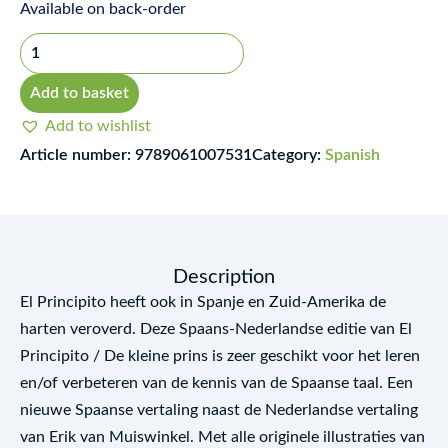
El
Available on back-order
Principito
/
De
Add to basket
Kleine
Add to wishlist
Prins
Article number:
9789061007531
Category:
Spanish
–
Tweetalige
editie
Spaans-
Description
Nederlands
El Principito heeft ook in Spanje en Zuid-Amerika de
quantity
harten veroverd. Deze Spaans-Nederlandse editie van El
Principito / De kleine prins is zeer geschikt voor het leren
en/of verbeteren van de kennis van de Spaanse taal. Een
nieuwe Spaanse vertaling naast de Nederlandse vertaling
van Erik van Muiswinkel. Met alle originele illustraties van