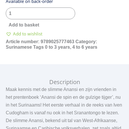
Anansi
Available on back-order
nanga
a
gridi
Add to basket
tigri
Add to wishlist
quantity
Article number:
9789025777463
Category:
Surinamese
Tags
0 to 3 years
,
4 to 6 years
Description
Maak kennis met de slimme Anansi en zijn vrienden in
het prentenboek ‘Anansi de spin en de gulzige tijger’, nu
in het Surinaams! Het eerste verhaal in de reeks van Iven
Cudogham is vanaf nu ook in het Sranantongo te lezen.
De slimme Anansi, bekend uit tal van West-Afrikaanse,
Surinaamse en Caribische volksverhalen, zet zoals altijd