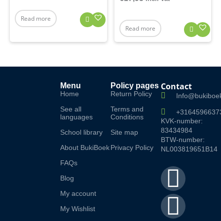
Read more
Read more
Contact
Menu
Policy pages
Home
Return Policy
Info@bukiboek
See all
Terms and
+3164596637
languages
Conditions
KVK-number:
83434984
School library
Site map
BTW-number:
About BukiBoek
Privacy Policy
NL003819651B14
FAQs
F
I
L
Blog
a
n
i
My account
My Wishlist