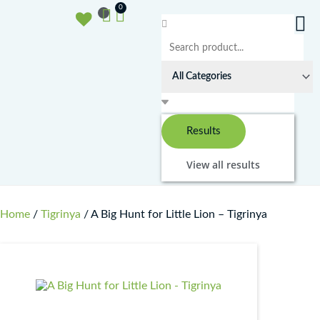
Ga
Basket
0
naar
Search
de
...
inhoud
Results
View all results
Home
/
Tigrinya
/ A Big Hunt for Little Lion – Tigrinya