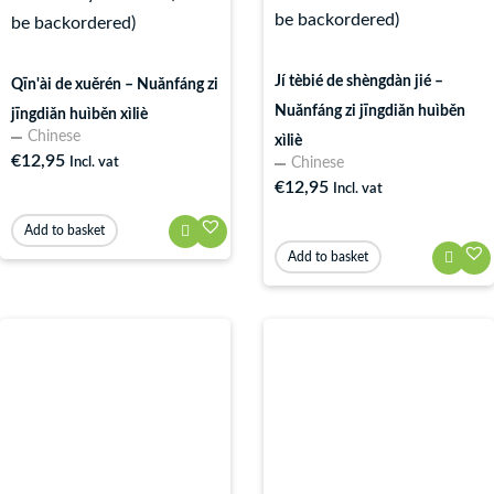
be backordered)
be backordered)
Jí tèbié de shèngdàn jié –
Qīn'ài de xuěrén – Nuǎnfáng zi
Nuǎnfáng zi jīngdiǎn huìběn
jīngdiǎn huìběn xìliè
Chinese
xìliè
€
12,95
Incl. vat
Chinese
€
12,95
Incl. vat
Add to basket
Add to basket