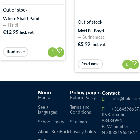
Out of stock
Where Shall I Paint
Out of stock
Hindi
Meti Fu Boyti
€
12,95
Incl. vat
Surinamese
€
5,99
Incl. vat
Read more
Read more
Menu
Policy pages
Contact
Home
Return Policy
Info@bukiboek
See all
Terms and
+3164596637
languages
Conditions
KVK-number:
83434984
School library
Site map
BTW-number:
About BukiBoek
Privacy Policy
NL003819651B14