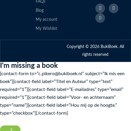
FAQs
F
L
I
a
i
n
Blog
c
n
s
e
k
t
My account
b
e
a
o
d
g
My Wishlist
o
I
r
k
n
a
f
m
Copyright © 2026 BukiBoek. All
rights reserved
I'm missing a book
[contact-form to=”c.pikero@bukiboek.nl” subject=”Ik mis een
boek”][contact-field label=”Titel en Auteur” type=”text”
required=”1″][contact-field label=”E-mailadres” type=”email”
required=”1″][contact-field label=”Voor- en achternaam”
type=”name”][contact-field label=”Hou mij op de hoogte.”
type=”checkbox”][/contact-form]
X