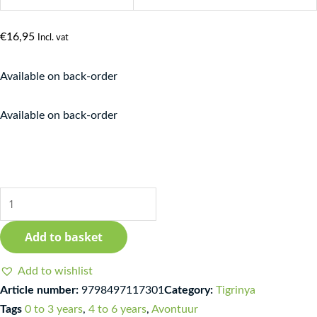
€
16,95
Incl. vat
Available on back-order
A
Available on back-order
Big
Hunt
for
Little
Lion
-
Add to basket
Tigrinya
quantity
Add to wishlist
Article number:
9798497117301
Category:
Tigrinya
Tags
0 to 3 years
,
4 to 6 years
,
Avontuur