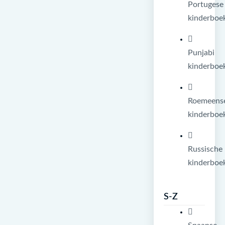
Portugese
kinderboe
Punjabi
kinderboe
Roemeens
kinderboe
Russische
kinderboe
S-Z