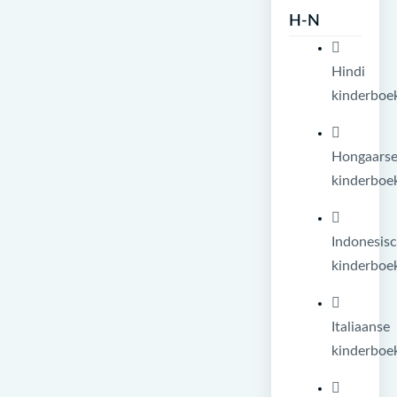
H-N
Hindi
kinderboe
Hongaars
kinderboe
Indonesis
kinderboe
Italiaanse
kinderboe