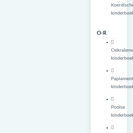
Koerdisch
kinderboe
O-R
Oekraïens
kinderboe
Papiamen
kinderboe
Poolse
kinderboe