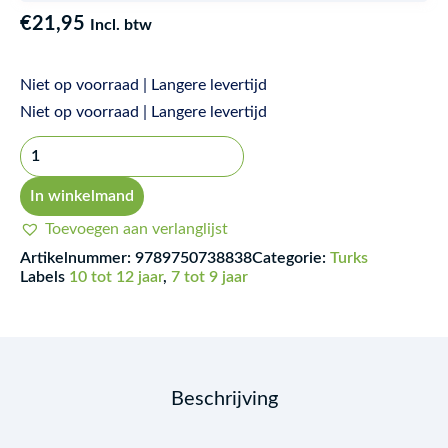
€
21,95
Incl. btw
Niet op voorraad | Langere levertijd
Dünyanın
Niet op voorraad | Langere levertijd
En
Berbat
Çocukları
In winkelmand
aantal
Toevoegen aan verlanglijst
Artikelnummer:
9789750738838
Categorie:
Turks
Labels
10 tot 12 jaar
,
7 tot 9 jaar
Beschrijving