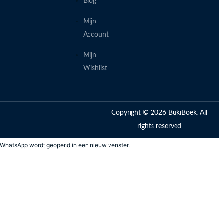
a
n
i
Blog
c
s
n
e
t
k
Mijn
b
a
e
Account
o
g
d
o
r
i
Mijn
k
a
n
-
m
Wishlist
f
Copyright © 2026 BukiBoek. All
rights reserved
WhatsApp wordt geopend in een nieuw venster.