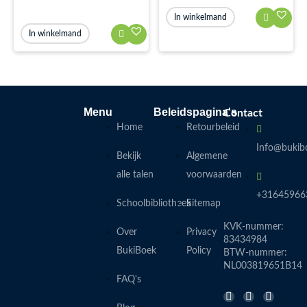
In winkelmand
In winkelmand
Menu
Beleidspagina's
Contact
Home
Retourbeleid
Info@bukibo
Bekijk
Algemene
alle talen
voorwaarden
+31645966
Schoolbibliotheek
Sitemap
KVK-nummer:
Over
Privacy
83434984
BukiBoek
Policy
BTW-nummer:
NL003819651B14
FAQ's
F
I
L