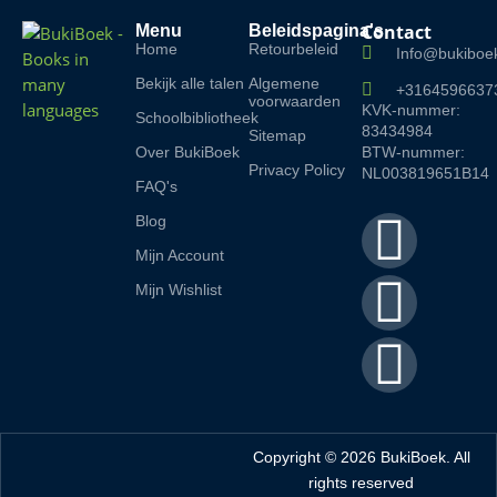
Contact
Menu
Beleidspagina's
Home
Retourbeleid
Info@bukiboek
Bekijk alle talen
Algemene
+3164596637
voorwaarden
KVK-nummer:
Schoolbibliotheek
83434984
Sitemap
Over BukiBoek
BTW-nummer:
Privacy Policy
NL003819651B14
FAQ's
F
I
L
Blog
Mijn Account
a
n
i
Mijn Wishlist
c
s
n
e
t
k
b
a
e
Copyright © 2026 BukiBoek. All
rights reserved