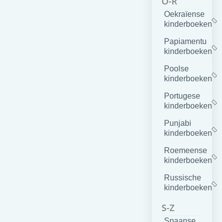
O-R
Oekraïense
kinderboeken
Papiamentu
kinderboeken
Poolse
kinderboeken
Portugese
kinderboeken
Punjabi
kinderboeken
Roemeense
kinderboeken
Russische
kinderboeken
S-Z
Spaanse