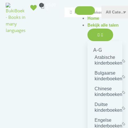
Doorgaan
Winkelwagen
€
0,00
Open
Sluit
0
naar
Search
Bekijk
Bekijk
alle
alle
inhoud
...
talen
talen
Home
Bekijk alle talen
A-G
Arabische
kinderboeken
Bulgaarse
kinderboeken
Chinese
kinderboeken
Duitse
kinderboeken
Engelse
kinderboeken