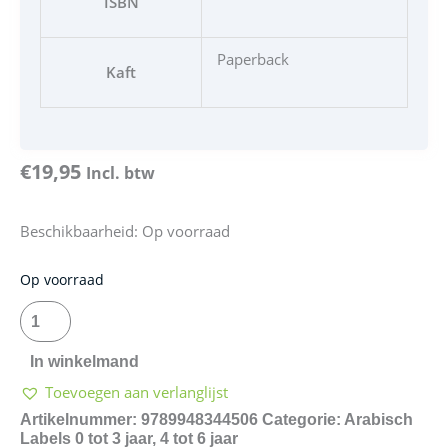
ISBN
Paperback
Kaft
€
19,95
Incl. btw
Beschikbaarheid:
Op voorraad
The
Op voorraad
good
egg
-
In winkelmand
البيضة
Toevoegen aan verlanglijst
الجيدة
aantal
Artikelnummer:
9789948344506
Categorie:
Arabisch
Labels
0 tot 3 jaar
,
4 tot 6 jaar