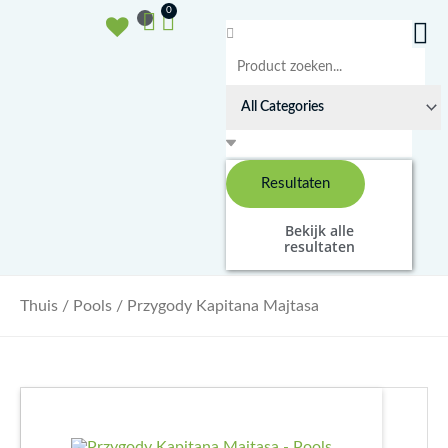
Doorgaan
Winkelwagen
0
naar
Search
inhoud
...
Resultaten
Bekijk alle
resultaten
Thuis
/
Pools
/ Przygody Kapitana Majtasa