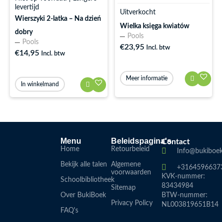
levertijd
Uitverkocht
Wierszyki 2-latka – Na dzień
Wielka księga kwiatów
dobry
Pools
Pools
€
23,95
Incl. btw
€
14,95
Incl. btw
Meer informatie
In winkelmand
Menu
Beleidspagina's
Contact
Home
Retourbeleid
Info@bukiboek
Bekijk alle talen
Algemene
+3164596637
voorwaarden
KVK-nummer:
Schoolbibliotheek
83434984
Sitemap
Over BukiBoek
BTW-nummer:
Privacy Policy
NL003819651B14
FAQ's