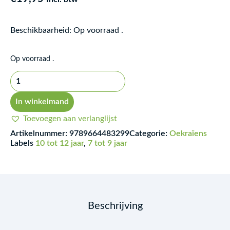
Beschikbaarheid:
Op voorraad .
Pro
Op voorraad .
dyva
i
dyvakiv
In winkelmand
aantal
Toevoegen aan verlanglijst
Artikelnummer:
9789664483299
Categorie:
Oekraïens
Labels
10 tot 12 jaar
,
7 tot 9 jaar
Beschrijving