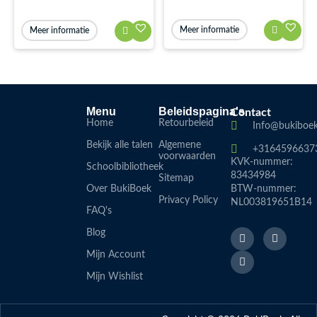
Meer informatie
Meer informatie
Menu
Beleidspagina's
Contact
Home
Retourbeleid
Info@bukiboek
Bekijk alle talen
Algemene
+3164596637
voorwaarden
KVK-nummer:
Schoolbibliotheek
83434984
Sitemap
Over BukiBoek
BTW-nummer:
Privacy Policy
NL003819651B14
FAQ's
F
L
I
Blog
a
i
n
c
n
s
Mijn Account
e
k
t
b
e
a
Mijn Wishlist
o
d
g
o
i
r
k
n
a
-
m