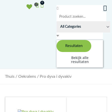
Doorgaan
Winkelwagen
0
naar
Search
inhoud
...
Resultaten
Bekijk alle
resultaten
Thuis
/
Oekraïens
/ Pro dyva i dyvakiv