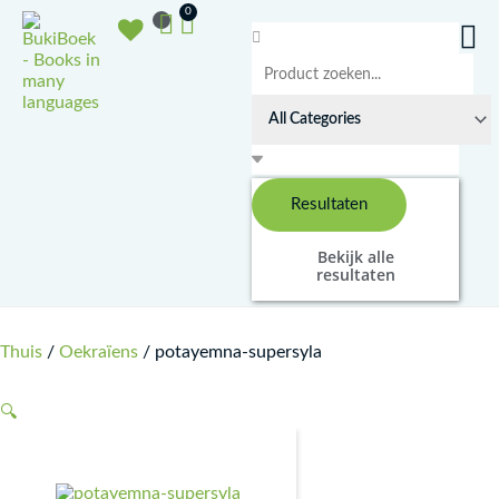
Doorgaan
Winkelwagen
0
naar
Search
inhoud
...
Resultaten
Bekijk alle
resultaten
Thuis
/
Oekraïens
/ potayemna-supersyla
🔍