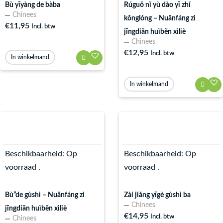
Bù yīyàng de bàba
Rúguǒ nǐ yù dào yī zhǐ
Chinees
kǒnglóng – Nuǎnfáng zi
€
11,95
Incl. btw
jīngdiǎn huìběn xìliè
Chinees
€
12,95
Incl. btw
In winkelmand
In winkelmand
Beschikbaarheid:
Op
Beschikbaarheid:
Op
voorraad .
voorraad .
Bù”de gùshì – Nuǎnfáng zi
Zài jiǎng yīgè gùshì ba
Chinees
jīngdiǎn huìběn xìliè
€
14,95
Incl. btw
Chinees