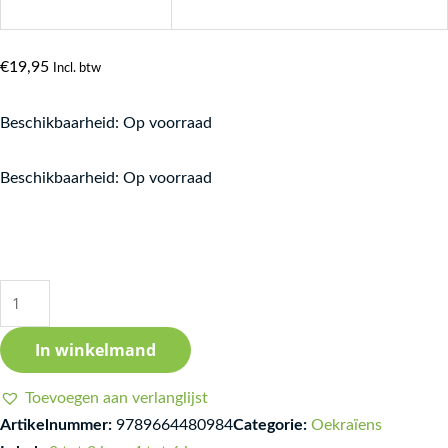
€
19,95
Incl. btw
Beschikbaarheid:
Op voorraad
potayemna-
Beschikbaarheid:
Op voorraad
supersyla
aantal
In winkelmand
Toevoegen aan verlanglijst
Artikelnummer:
9789664480984
Categorie:
Oekraïens