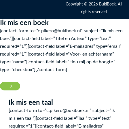
-
m
Copyright © 2026 BukiBoek. All
f
rights reserved
Ik mis een boek
[contact-form to=”c.pikero@bukiboek.nl” subject=”Ik mis een
boek”][contact-field label=”Titel en Auteur” type=”text”
required=”1″][contact-field label=”E-mailadres” type=”email”
required=”1″][contact-field label=”Voor- en achternaam”
type=”name”][contact-field label=”Hou mij op de hoogte.”
type=”checkbox”][/contact-form]
X
Ik mis een taal
[contact-form to=”c.pikero@bukiboek.nl” subject=”Ik
mis een taal”][contact-field label=”Taal” type=”text”
required=”1″][contact-field label=”E-mailadres”