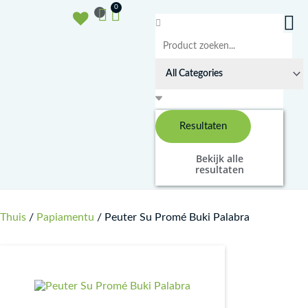
Doorgaan
Winkelwagen
0
naar
Search
inhoud
...
Resultaten
Bekijk alle
resultaten
Thuis
/
Papiamentu
/ Peuter Su Promé Buki Palabra