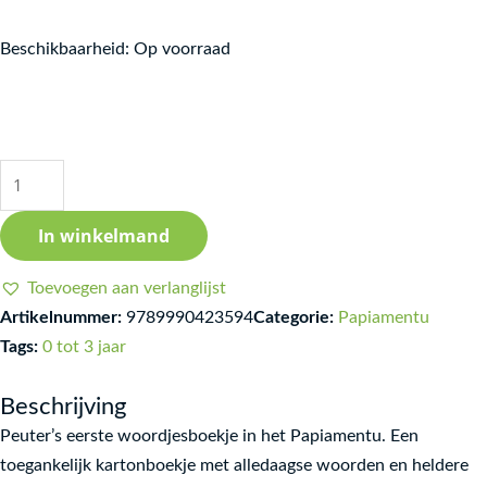
Peuter
Beschikbaarheid:
Op voorraad
Su
Promé
Buki
Palabra
aantal
In winkelmand
Toevoegen aan verlanglijst
Artikelnummer:
9789990423594
Categorie:
Papiamentu
Tags:
0 tot 3 jaar
Beschrijving
Peuter’s eerste woordjesboekje in het Papiamentu. Een
toegankelijk kartonboekje met alledaagse woorden en heldere