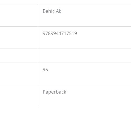
Behiç Ak
9789944717519
96
Paperback