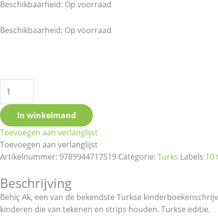
Beschikbaarheid:
Op voorraad
Pat
Beschikbaarheid:
Op voorraad
Karikatür
Okulu
aantal
In winkelmand
Toevoegen aan verlanglijst
Toevoegen aan verlanglijst
Artikelnummer:
9789944717519
Categorie:
Turks
Labels
10 
Beschrijving
Behiç Ak, een van de bekendste Turkse kinderboekenschrijv
kinderen die van tekenen en strips houden. Turkse editie.