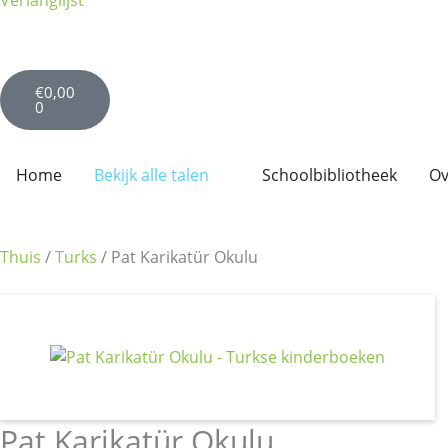
Verlanglijst
Winkelwagen
€
0,00
0
Open Bekijk alle talen
Home
Bekijk alle talen
Schoolbibliotheek
Ov
Thuis
/
Turks
/ Pat Karikatür Okulu
Pat Karikatür Okulu