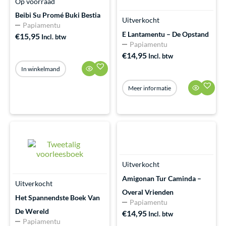
Op voorraad
Beibi Su Promé Buki Bestia
Uitverkocht
Papiamentu
E Lantamentu – De Opstand
€
15,95
Incl. btw
Papiamentu
€
14,95
Incl. btw
In winkelmand
Meer informatie
Uitverkocht
Amigonan Tur Caminda –
Uitverkocht
Overal Vrienden
Het Spannendste Boek Van
Papiamentu
De Wereld
€
14,95
Incl. btw
Papiamentu