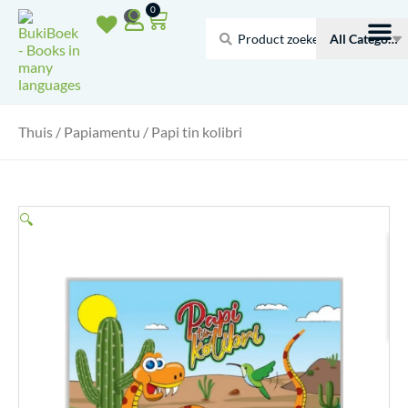
Doorgaan
Winkelwagen
0
naar
Search
inhoud
...
Thuis
/
Papiamentu
/ Papi tin kolibri
🔍