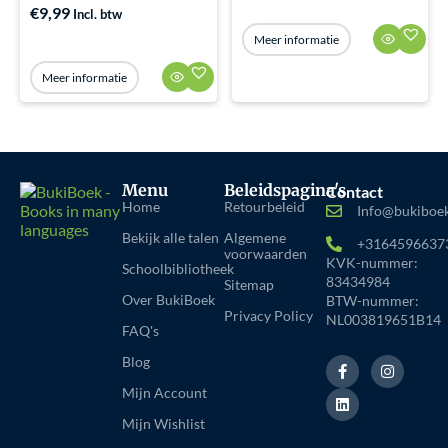
€
9,99
Incl. btw
Meer informatie
Meer informatie
Menu
Beleidspagina's
Contact
Home
Retourbeleid
Info@bukiboek
Bekijk alle talen
Algemene
+3164596637
voorwaarden
KVK-nummer:
Schoolbibliotheek
83434984
Sitemap
Over BukiBoek
BTW-nummer:
Privacy Policy
NL003819651B14
FAQ's
F
L
I
Blog
a
i
n
c
n
s
Mijn Account
e
k
t
b
e
a
Mijn Wishlist
o
d
g