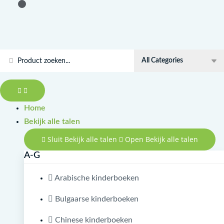
Doorgaan
Masîreșê
naar
Biçûk
inhoud
aantal
Search
...
Home
Bekijk alle talen
Sluit Bekijk alle talen
Open Bekijk alle talen
A-G
Arabische kinderboeken
Bulgaarse kinderboeken
Chinese kinderboeken