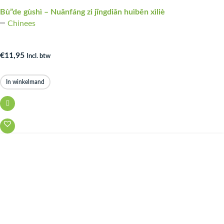
Bù”de gùshì – Nuǎnfáng zi jīngdiǎn huìběn xìliè
Chinees
€
11,95
Incl. btw
In winkelmand