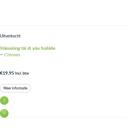
Uitverkocht
Xiǎoxióng tài dí yòu huíláile
Chinees
€
19,95
Incl. btw
Meer informatie