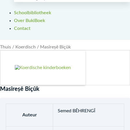
Schoolbibliotheek
Over BukiBoek
Contact
Thuis
/
Koerdisch
/ Masîreșê Biçûk
Masîreșê Biçûk
Semed BÊHRENGÎ
Auteur