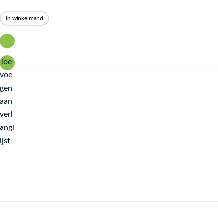
In winkelmand
Toe
voe
gen
aan
verl
angl
ijst