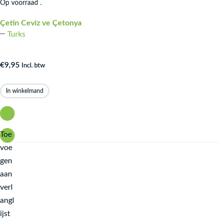
Op voorraad .
Çetin Ceviz ve Çetonya
Turks
€
9,95
Incl. btw
In winkelmand
Toe
voe
gen
aan
verl
angl
ijst