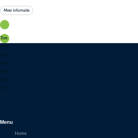
Meer informatie
Toe
voe
gen
aan
verl
angl
ijst
Menu
Home