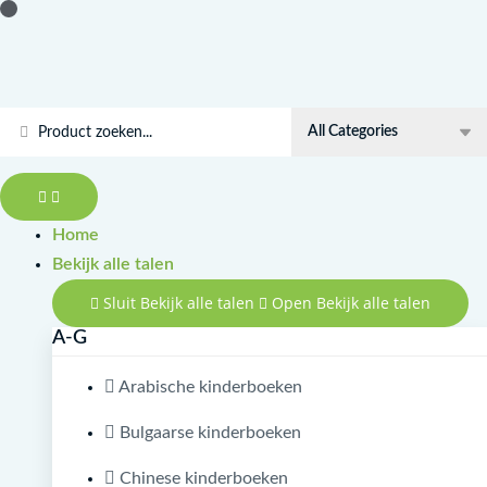
Doorgaan
Kamyon
naar
Kafe
inhoud
aantal
Search
...
Home
Bekijk alle talen
Sluit Bekijk alle talen
Open Bekijk alle talen
A-G
Arabische kinderboeken
Bulgaarse kinderboeken
Chinese kinderboeken