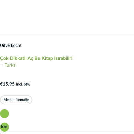
Uitverkocht
Çok Dikkatli Aç Bu Kitap Isırabilir!
Turks
€
15,95
Incl. btw
Meer informatie
Toe