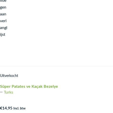
voe
gen
aan
verl
angl
ijst
Uitverkocht
Süper Patates ve Kaçak Bezelye
Turks
€
14,95
Incl. btw