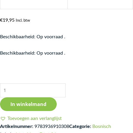
€
19,95
Incl. btw
Beschikbaarheid:
Op voorraad .
Jesen
Beschikbaarheid:
Op voorraad .
u
gradu
aantal
In winkelmand
Toevoegen aan verlanglijst
Artikelnummer:
9783936910308
Categorie:
Bosnisch