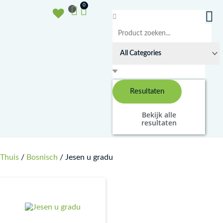
Doorgaan
Winkelwagen
0
naar
Search
inhoud
...
Resultaten
Bekijk alle
resultaten
Thuis
/
Bosnisch
/ Jesen u gradu