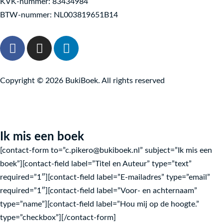
KVK-nummer: 83434984
BTW-nummer: NL003819651B14
F
I
L
a
n
i
c
s
n
e
t
k
Copyright © 2026 BukiBoek. All rights reserved
b
a
e
o
g
d
o
r
i
k
a
n
Ik mis een boek
-
m
[contact-form to=”c.pikero@bukiboek.nl” subject=”Ik mis een
f
boek”][contact-field label=”Titel en Auteur” type=”text”
required=”1″][contact-field label=”E-mailadres” type=”email”
required=”1″][contact-field label=”Voor- en achternaam”
type=”name”][contact-field label=”Hou mij op de hoogte.”
type=”checkbox”][/contact-form]