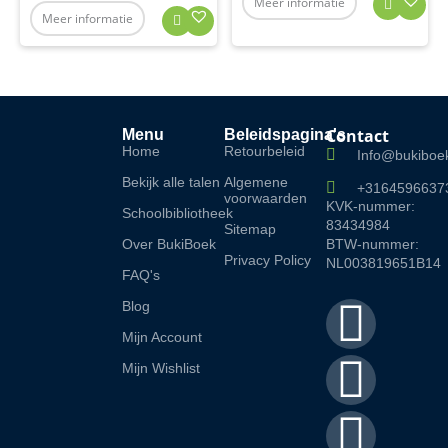
Meer informatie
Meer informatie
Contact
Menu
Beleidspagina's
Home
Retourbeleid
Info@bukiboek
Bekijk alle talen
Algemene
+3164596637
voorwaarden
KVK-nummer:
Schoolbibliotheek
83434984
Sitemap
Over BukiBoek
BTW-nummer:
Privacy Policy
NL003819651B14
FAQ's
F
I
L
Blog
Mijn Account
a
n
i
Mijn Wishlist
c
s
n