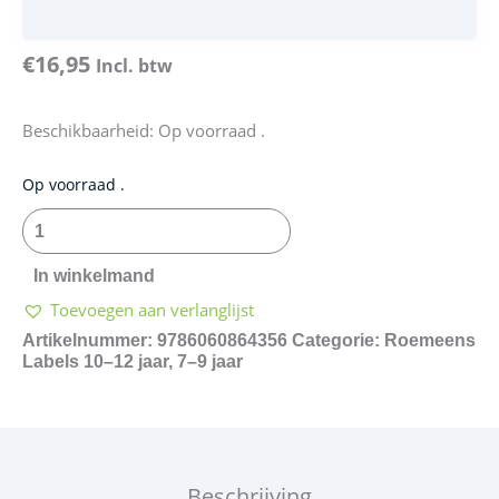
€
16,95
Incl. btw
Beschikbaarheid:
Op voorraad .
Intâiul
Op voorraad .
meu
cuvânt
de
In winkelmand
pionier
Toevoegen aan verlanglijst
aantal
Artikelnummer:
9786060864356
Categorie:
Roemeens
Labels
10–12 jaar
,
7–9 jaar
Beschrijving