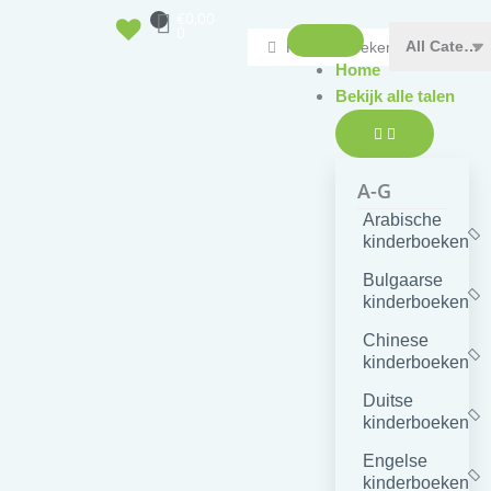
Doorgaan
Winkelwagen
€
0,00
Open
Sluit
0
naar
Search
Bekijk
Bekijk
alle
alle
inhoud
...
talen
talen
Home
Bekijk alle talen
A-G
Arabische
kinderboeken
Bulgaarse
kinderboeken
Chinese
kinderboeken
Duitse
kinderboeken
Engelse
kinderboeken