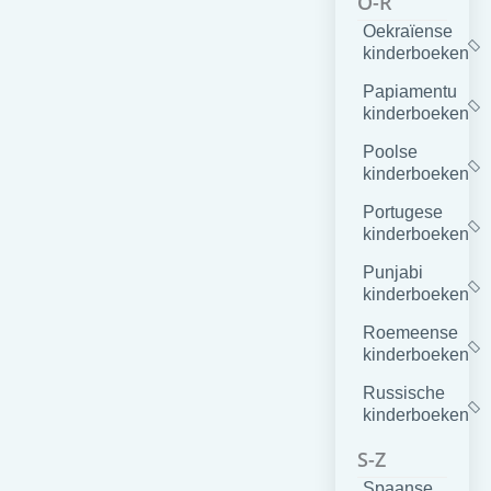
O-R
Oekraïense
kinderboeken
Papiamentu
kinderboeken
Poolse
kinderboeken
Portugese
kinderboeken
Punjabi
kinderboeken
Roemeense
kinderboeken
Russische
kinderboeken
S-Z
Spaanse