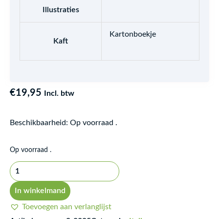
Illustraties
Kartonboekje
Kaft
€
19,95
Incl. btw
Beschikbaarheid:
Op voorraad .
I
Op voorraad .
colori
delle
emozioni
In winkelmand
aantal
Toevoegen aan verlanglijst