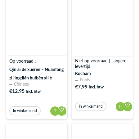
Niet op voorraad | Langere
Op voorraad .
levertijd
Qīn’ài de xuěrén – Nuǎnfáng
Kocham
zi jīngdiǎn huìběn xìliè
Pools
Chinees
€
7,99
Incl. btw
€
12,95
Incl. btw
In winkelmand
In winkelmand