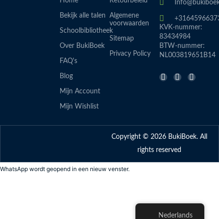
Home
Retourbeleid
Info@bukiboek
Bekijk alle talen
Algemene
+3164596637
voorwaarden
KVK-nummer:
Schoolbibliotheek
83434984
Sitemap
Over BukiBoek
BTW-nummer:
Privacy Policy
NL003819651B14
FAQ's
F
I
L
Blog
a
n
i
Mijn Account
c
s
n
e
t
k
Mijn Wishlist
b
a
e
o
g
d
o
r
i
Copyright © 2026 BukiBoek. All
k
a
n
-
m
rights reserved
f
WhatsApp wordt geopend in een nieuw venster.
Nederlands