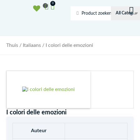
Doorgaan
Winkelwagen
0
naar
Search
inhoud
...
Thuis
/
Italiaans
/ I colori delle emozioni
I colori delle emozioni
Auteur