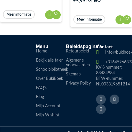
€
5,99
Incl. btw
Meer informatie
Meer informatie
Menu
Beleidspagina's
Contact
Home
Retourbeleid
Info@bukiboek
Bekijk alle talen
Algemene
+3164596637
voorwaarden
KVK-nummer:
Schoolbibliotheek
83434984
Sitemap
Over BukiBoek
BTW-nummer:
Privacy Policy
NL003819651B14
FAQ's
F
L
I
Blog
a
i
n
c
n
s
Mijn Account
e
k
t
b
e
a
Mijn Wishlist
o
d
g
o
i
r
k
n
a
-
m