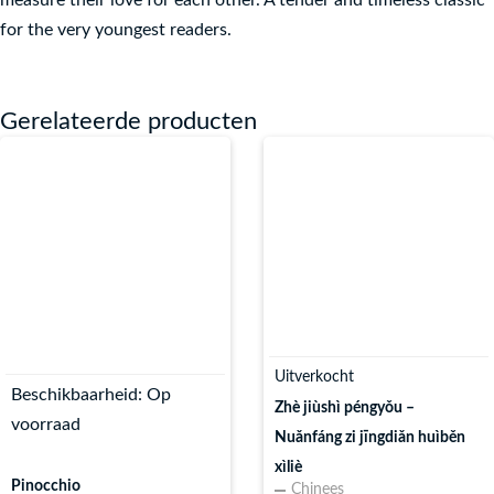
measure their love for each other. A tender and timeless classic
for the very youngest readers.
Gerelateerde producten
Uitverkocht
Beschikbaarheid:
Op
Zhè jiùshì péngyǒu –
voorraad
Nuǎnfáng zi jīngdiǎn huìběn
xìliè
Pinocchio
Chinees