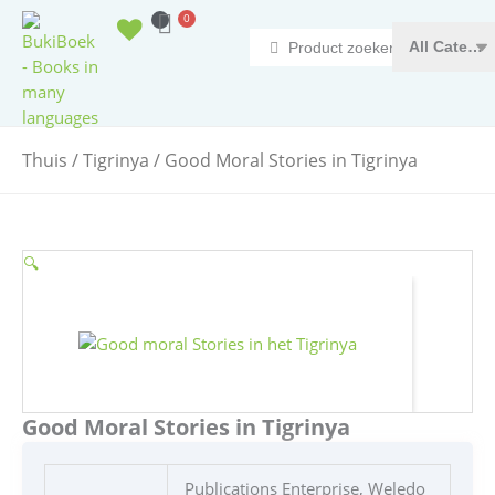
Doorgaan
0
Winkelwagen
naar
Search
inhoud
...
Thuis
/
Tigrinya
/ Good Moral Stories in Tigrinya
🔍
Good Moral Stories in Tigrinya
Publications Enterprise, Weledo