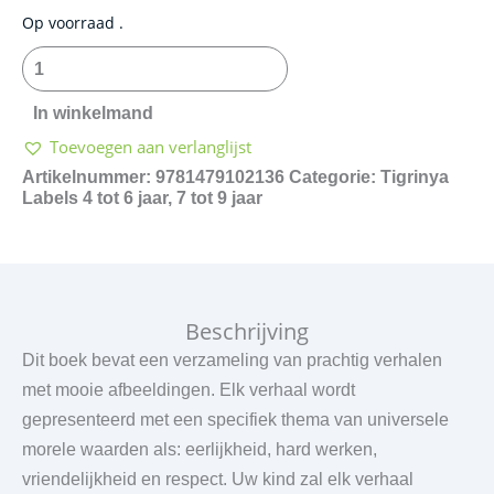
Good
Op voorraad .
Moral
Stories
in
In winkelmand
Tigrinya
Toevoegen aan verlanglijst
aantal
Artikelnummer:
9781479102136
Categorie:
Tigrinya
Labels
4 tot 6 jaar
,
7 tot 9 jaar
Beschrijving
Dit boek bevat een verzameling van prachtig verhalen
met mooie afbeeldingen. Elk verhaal wordt
gepresenteerd met een specifiek thema van universele
morele waarden als: eerlijkheid, hard werken,
vriendelijkheid en respect. Uw kind zal elk verhaal