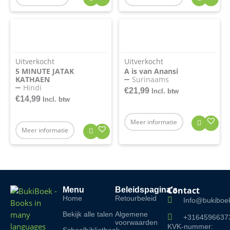
Uitverkocht
Uitverkocht
5 MINUTE JATAK
A is van Anansi
KATHAEN
Surinaams
Hindi
€
21,99
Incl. btw
€
14,99
Incl. btw
Meer informatie
Meer informatie
Contact
Menu
Beleidspagina's
Home
Retourbeleid
Info@bukiboek
Bekijk alle talen
Algemene
+3164596637
voorwaarden
KVK-nummer: