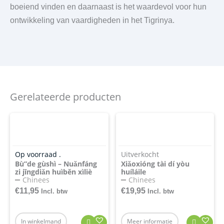
boeiend vinden en daarnaast is het waardevol voor hun
ontwikkeling van vaardigheden in het Tigrinya.
Gerelateerde producten
Op voorraad .
Uitverkocht
Bù”de gùshì – Nuǎnfáng
Xiǎoxióng tài dí yòu
zi jīngdiǎn huìběn xìliè
huíláile
Chinees
Chinees
€
11,95
€
19,95
Incl. btw
Incl. btw
In winkelmand
Meer informatie