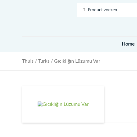
Doorgaan
naar
Search
inhoud
...
Home
Thuis
/
Turks
/ Gıcıklığın Lüzumu Var