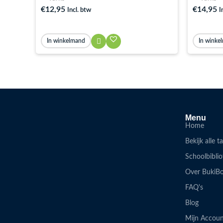
€
12,95
€
14,95
Incl. btw
I
In winkelmand
In winke
Menu
Home
Bekijk alle t
Schoolbibli
Over BukiB
FAQ's
Blog
Mijn Accou