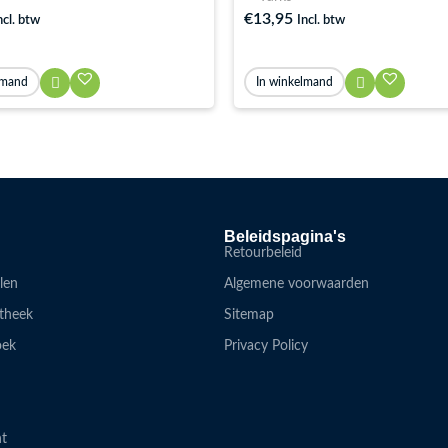
€
13,95
Incl. btw
ncl. btw
In winkelmand
lmand
Beleidspagina's
Retourbeleid
alen
Algemene voorwaarden
otheek
Sitemap
oek
Privacy Policy
nt