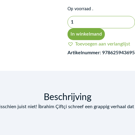
Gıcıklığın
Op voorraad .
Lüzumu
Var
aantal
In winkelmand
Toevoegen aan verlanglijst
Artikelnummer:
978625943695
Beschrijving
sschien juist niet! İbrahim Çiftçi schreef een grappig verhaal da